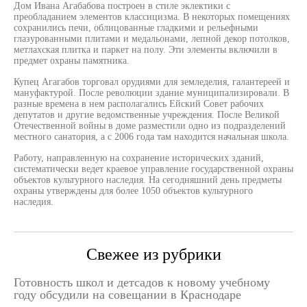
Дом Ивана Агабабова построен в стиле эклектики с
преобладанием элементов классицизма. В некоторых помещениях
сохранились печи, облицованные гладкими и рельефными
глазурованными плитами и медальонами, лепной декор потолков,
метлахская плитка и паркет на полу. Эти элементы включили в
предмет охраны памятника.
Купец Агагабов торговал орудиями для земледелия, галантереей и
мануфактурой. После революции здание муниципализировали. В
разные времена в нем располагались Ейский Совет рабочих
депутатов и другие ведомственные учреждения. После Великой
Отечественной войны в доме разместили одно из подразделений
местного санатория, а с 2006 года там находится начальная школа.
Работу, направленную на сохранение исторических зданий,
систематически ведет краевое управление государственной охраны
объектов культурного наследия. На сегодняшний день предметы
охраны утверждены для более 1050 объектов культурного
наследия.
Свежее из рубрики
Готовность школ и детсадов к новому учебному
году обсудили на совещании в Краснодаре