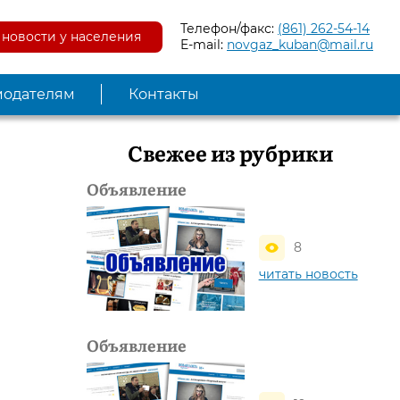
Телефон/факс:
(861) 262-54-14
новости у населения
E-mail:
novgaz_kuban@mail.ru
модателям
Контакты
Свежее из рубрики
Объявление
8
читать новость
Объявление