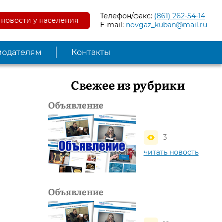
Телефон/факс:
(861) 262-54-14
новости у населения
E-mail:
novgaz_kuban@mail.ru
модателям
Контакты
Свежее из рубрики
Объявление
3
читать новость
Объявление