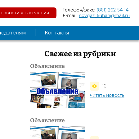
Телефон/факс:
(861) 262-54-14
новости у населения
E-mail:
novgaz_kuban@mail.ru
модателям
Контакты
Свежее из рубрики
Объявление
16
читать новость
Объявление