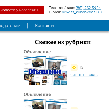
Телефон/факс:
(861) 262-54-14
новости у населения
E-mail:
novgaz_kuban@mail.ru
модателям
Контакты
Свежее из рубрики
Объявление
15
читать новость
Объявление