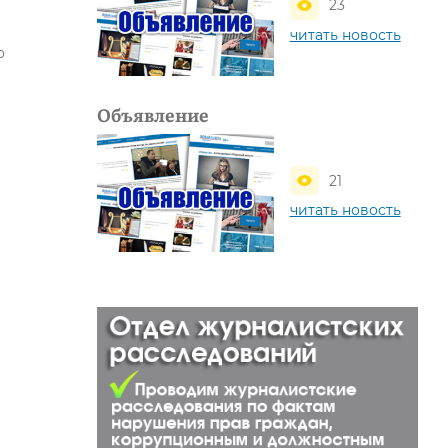
23
читать новость
о
Объявление
21
читать новость