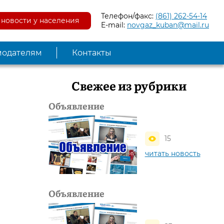
Телефон/факс:
(861) 262-54-14
новости у населения
E-mail:
novgaz_kuban@mail.ru
модателям
Контакты
Свежее из рубрики
Объявление
15
читать новость
Объявление