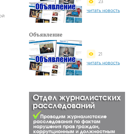
23
читать новость
ой
Объявление
21
читать новость