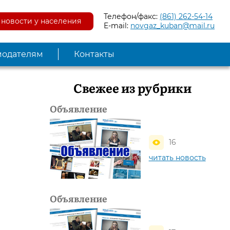
Телефон/факс:
(861) 262-54-14
новости у населения
E-mail:
novgaz_kuban@mail.ru
модателям
Контакты
Свежее из рубрики
Объявление
16
читать новость
Объявление