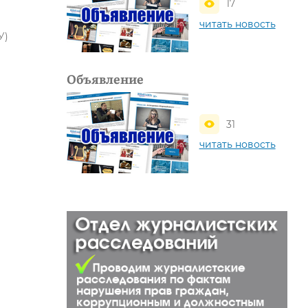
17
читать новость
У)
Объявление
31
читать новость