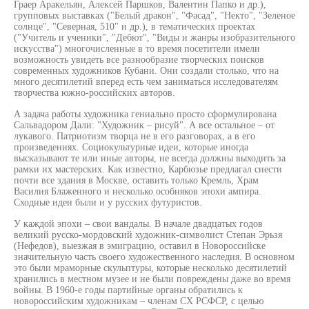
Граер Аракельян, Алексей Паршков, Валентин Папко и др.),
групповых выставках ("Белый дракон", "Фасад", "Некто", "Зеленое
солнце", "Северная, 510" и др.), в тематических проектах
("Учитель и ученики", "Дебют", "Виды и жанры изобразительного
искусства") многочисленные в то время посетители имели
возможность увидеть все разнообразие творческих поисков
современных художников Кубани. Они создали столько, что на
много десятилетий вперед есть чем заниматься исследователям
творчества южно-российских авторов.
А задача работы художника гениально просто сформулирована
Сальвадором Дали: "Художник – рисуй". А все остальное – от
лукавого. Патриотизм творца не в его разговорах, а в его
произведениях. Социокультурные идеи, которые иногда
высказывают те или иные авторы, не всегда должны выходить за
рамки их мастерских. Как известно, Карбюзье предлагал снести
почти все здания в Москве, оставить только Кремль, Храм
Василия Блаженного и несколько особняков эпохи ампира.
Сходные идеи были и у русских футуристов.
У каждой эпохи – свои вандалы. В начале двадцатых годов
великий русско-мордовский художник-символист Степан Эрьзя
(Нефедов), выезжая в эмиграцию, оставил в Новороссийске
значительную часть своего художественного наследия. В основном
это были мраморные скульптуры, которые несколько десятилетий
хранились в местном музее и не были повреждены даже во время
войны. В 1960-е годы партийные органы обратились к
новороссийским художникам – членам СХ РСФСР, с целью