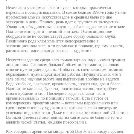
Невесело и учащимся школ и вузов, которые практически
перестали посещать выставки. В самые бедные 1990-е годы у пяти
профессиональных искусствоведов в среднем было по две
экскурсии в день. Причем, речь идет о групповых экскурсиях.
Учащиеся, объединенные в группы, сейчас редкое явление в зале.
Плачевно выглядит и внешний вид зала. Экспозиционное
оборудование не соответствует даже образу сельского клуба.
Различного рода хлам хранится непосредственно в
экспозиционном зале, в то время как в подвале, где ему и место,
расположена мастерская директора – художника.
Искусствоведение среди всех гуманитарных наук – самая трудная
дисциплина. Слишком большой объем информации, слишком
многое нужно уметь делать. Чтобы стать специалистом, помимо
образования, нужны десятилетия работы. Неудивительно, что в
зале сейчас научная работа над выставками вообще не ведется.
Ведь чтобы ее, выставку, организовать, нужен год, два и более.
Написание каталога, буклета, подготовка экспонатов требует
много времени и сил. Последние годы выставки часто
организовывались по принципу тяп-ляп. Есть пустое от
коммерческих проектов место – вставляем персональную или
групповую выставку художников, которые в свою очередь не
успевают подготовиться. Даже о выставке, посвященной 70-летию
Великой Отечественной войны, на сайте зала не было не то что
аналитической статьи, но даже пресс-релиза.
Как говорили древние китайцы, чтоб Вам жить в эпоху перемен.