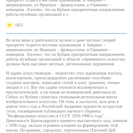
приоритет отдается местным художникам: в Америке –
американским, во Франции – французским, в Германии –
немецким. Логично, что на Кубани приоритетным направлением
работы музейных организаций в о
1835
Во всем мире в деятельности музеев и даже частных галерей
приоритет отдается местным художникам: в Америке –
американским, во Франции – французским, в Германии –
немецким. Логично, что на Кубани приоритетным направлением
работы музейных организаций в области современного искусства
должны быть выставки местных, региональных художников.
И задачи искусствоведов – творчество этих художников изучать,
анализировать, пропагандировать различными способами:
создание выставок, написание статей и книг, хранение, чтение
лекций и т.п. Все эти задачи относятся исключительно к
просветительской, а уж никак не коммерческой деятельности.
Сейчас на Кубани сложилась уникальная региональная школа
изобразительного искусства. Об этом, в частности, шла речь в
апреле этого года в Российской Академии художеств на круглом
столе, посвященном публикации научного сборника
"Неофициальное искусство в СССР. 1950-1980-е года".
Деятельность Краснодарского краевого выставочного зала, начиная
с 1990 года, оказала огромное влияние на формирование этой
школы. На краевых, городских, персональных (Евгений Цей,