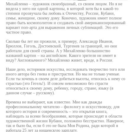
Михайленко – художник своеобразный, со своим лицом. Но я не
видела у него ни одной картины, в которой хотя бы в какой-то
степени прозвучала бы любовь к Отечеству, России, Кубани,
семье, женщине, своему дому. Конечно, художник имеет полное
право быть космополитом и создавать свой американизированный
вариант поп-арта для выражения личных сублимаций. Это его
частное право.
Сколько бы лет ни прожили, к примеру, Александр Иванов,
Брюллов, Гоголь, Достоевский, Тургенев за границей, но они
работали для своей страны. А у Михайленко большинство
названий картин – на английском. Какого зрителя он имеет в
виду? Англоязычного? Михайленко живет, вроде, в России.
Наше дело, историков искусства, исследовать творчество того или
иного автора без гнева и пристрастия. Но мы не только ученые.
Если ты хочешь в своем деле добиться высоты, относись к нему со
страстью (это Гегель!). И совсем невозможно без страсти
относиться к своему дому, ребенку, городу, стране, языку (в
данном случае – русскому).
Времена не выбирают, как известно. Мне как дважды
профессиональному читателю – филологу и искусствоведу, для
которого история и современность – это открытая книга,
наблюдать за всеми безобразиями, которые происходят в области
художественной жизни Кубани, положено бесстрастно. Наверное,
так и было бы, если б это не была Моя Родина, ради которой я
работала 25 лет за нищенскую зарплату.