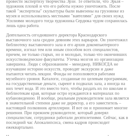
провести экспертизу творчества Эрзи. Те ответили, что Эрьзя –
художник плохой и что его работы нужно уничтожить. После
такой "экспертизы" скульптуры были вывезены на грузовике из
музея и использовались местными "ваятелями" для своих нужд.
Усилиями молодого тогда художника Сердюка чудом сохранилась
лишь одна работа.
Деятельность сегодняшнего директора Краснодарского
выставочного зала сродни деяниям этих варваров. Он уничтожил
библиотеку выставочного зала и его архив докомпьютерного
времени, изгнал тем или иным способом
всех
специалистов,
причем, не только старых, но и молодых, только что окончивших
искусствоведческие факультеты. Утечка мозгов из организации
завершена. Люди с образованием – менеджер,
НИКОГДА
не
изучавшие историю искусств, проводят экскурсии и даже
пытаются читать лекции. Фонды не пополняются работами
музейного уровня. Каталоги, созданные по целевым программам,
на государственные деньги, сыреют в подвалах зала, а иногда на
них течет вода. И это вместо того, чтобы раздать их по школам и
библиотекам края, которые остро нуждаются в материалах по
кубановедению. И вообще, реальным руководителем зала является
в значительной степени даже не директор, а его заместитель –
настоящий полковник артиллерии. И вот он и принимает многие
решения. При прежнем руководителе, который доверял
специалистам, сотрудники работали десятилетиями. Сейчас, как в
последний час Апокалипсиса, смена кадров происходит
ежеквартально.