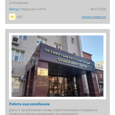
утилизации
Автор:
Редакция «НГК»
16.07.2026
487
читать новость
Работа над ошибками
Дело о загрязнении почвы строительными отходами в
Новороссийске направлено на пересмотр