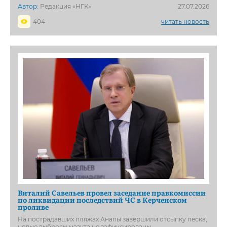
Автор:
Редакция «НГК»
27.07.2026
404
читать новость
Виталий Савельев провел заседание правкомиссии
по ликвидации последствий ЧС в Керченском
проливе
На пострадавших пляжах Анапы завершили отсыпку песка,
новые выбросы мазута не зафиксированы