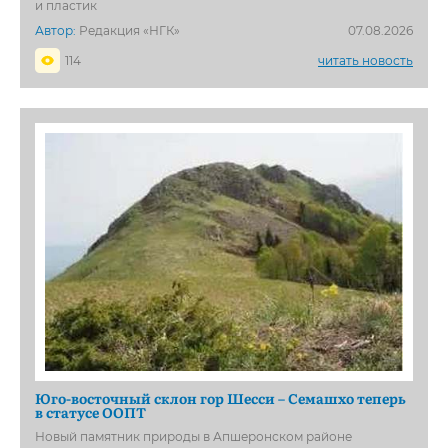
и пластик
Автор:
Редакция «НГК»
07.08.2026
114
читать новость
Юго-восточный склон гор Шесси – Семашхо теперь
в статусе ООПТ
Новый памятник природы в Апшеронском районе