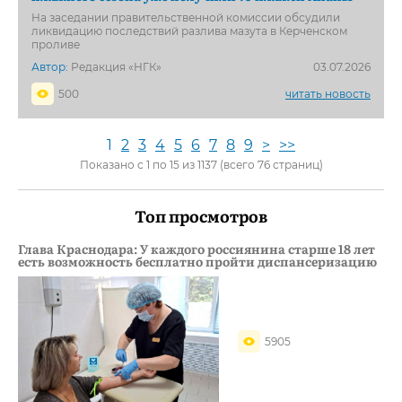
На заседании правительственной комиссии обсудили
ликвидацию последствий разлива мазута в Керченском
проливе
Автор:
Редакция «НГК»
03.07.2026
500
читать новость
1
2
3
4
5
6
7
8
9
>
>>
Показано с 1 по 15 из 1137 (всего 76 страниц)
Топ просмотров
Глава Краснодара: У каждого россиянина старше 18 лет
есть возможность бесплатно пройти диспансеризацию
5905