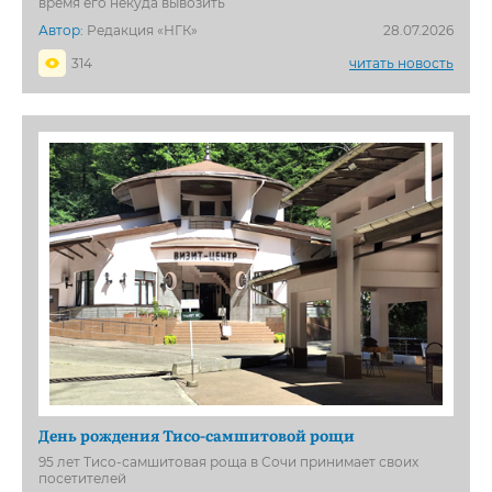
время его некуда вывозить
Автор:
Редакция «НГК»
28.07.2026
314
читать новость
День рождения Тисо-самшитовой рощи
95 лет Тисо-самшитовая роща в Сочи принимает своих
посетителей