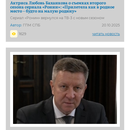
Актриса Любовь Баханкова о съемках второго
сезона сериала «Ронин»: «Прилетела как в родное
место – будто на малую родину»
Сериал «Ронин» вернулся на ТВ-3 с новым сезоном
Автор:
ГПМ СПБ
20.10.2025
1629
читать новость