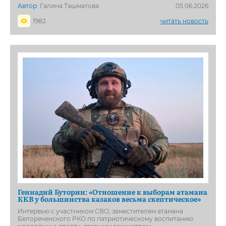
Автор:
Галина Ташматова
05.06.2026
1982
читать новость
Геннадий Буторин: «Отношение к выборам атамана
ККВ у большинства казаков весьма скептическое»
Интервью с участником СВО, заместителем атамана
Белореченского РКО по патриотическому воспитанию