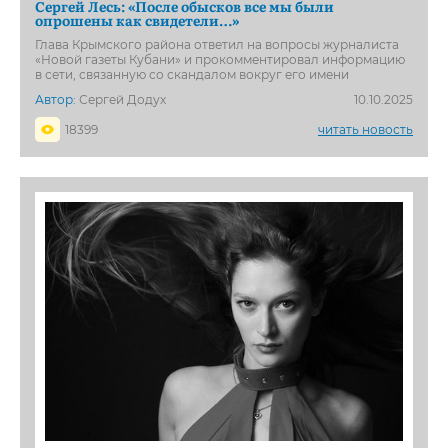
Сергей Лесь: «После обысков все мы были
опрошены как свидетели…»
Глава Крымского района ответил на вопросы журналиста
«Новой газеты Кубани» и прокомментировал информацию
в сети, связанную со скандалом вокруг его имени
Автор:
Сергей Додух
10.10.2025
18399
читать новость