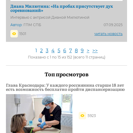
Диана Милютина: «На пробах присутствует дух
соревнований»
Интервью с актрисой Дианой Милютиной
Автор:
ГПМ СПБ
07.09.2025
1501
читать новость
1
2
3
4
5
6
7
8
9
>
>>
Показано с 1 по 15 из 152 (всего 11 страниц)
Топ просмотров
Глава Краснодара: У каждого россиянина старше 18 лет
есть возможность бесплатно пройти диспансеризацию
5923