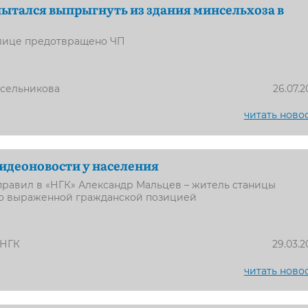
тался выпрыгнуть из здания минсельхоза в
олице предотвращено ЧП
усельникова
26.07.2
читать ново
идеоновости у населения
правил в «НГК» Александр Мальцев – житель станицы
ко выраженной гражданской позицией
 НГК
29.03.2
читать ново