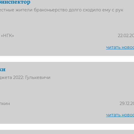
бинспектор
стные жители браконьерство долго сходило ему с рук
 «НГК»
22.02.2
читать ново
ки
жета 2022: Гулькевичи
лкин
29.12.2
читать ново