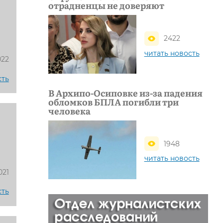
отрадненцы не доверяют
2422
читать новость
022
сть
В Архипо-Осиповке из-за падения
обломков БПЛА погибли три
человека
1948
читать новость
021
сть