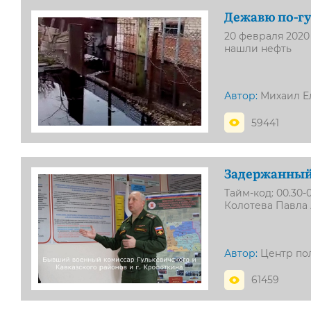
Дежавю по-гу
20 февраля 2020
нашли нефть
Автор:
Михаил Е
59441
Задержанный 
Тайм-код: 00.30
Колотева Павла 
Автор:
Центр по
61459