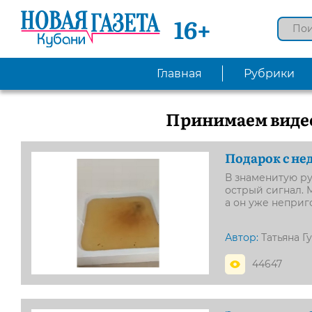
16+
Главная
Рубрики
Принимаем видео
Подарок с не
В знаменитую р
острый сигнал. 
а он уже неприг
Автор:
Татьяна Г
44647