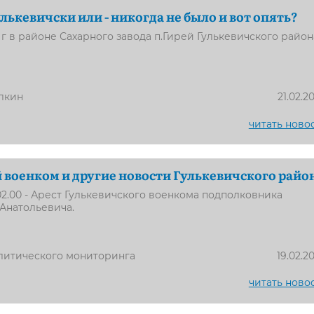
лькевичски или - никогда не было и вот опять?
 г в районе Сахарного завода п.Гирей Гулькевичского район
лкин
21.02.2
читать ново
военком и другие новости Гулькевичского райо
-02.00 - Арест Гулькевичского военкома подполковника
Анатольевича.
литического мониторинга
19.02.2
читать ново