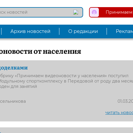
Принимаем 
Архив новостей
О редакции
Рекла
новости от населения
доделками
убрику «Принимаем видеоновости у населения» поступил
Модульному спорткомплексу в Передовой от роду два меся
оден для занятий
усельникова
01.03.2
читать ново