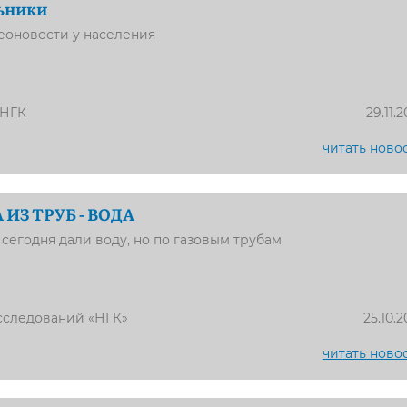
ьники
оновости у населения
 НГК
29.11.2
читать ново
 ИЗ ТРУБ - ВОДА
егодня дали воду, но по газовым трубам
сследований «НГК»
25.10.2
читать ново