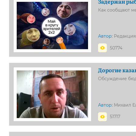
Задержан ры
Как сообщают ме
Автор:
Редакция
50774
Дорогие каза
Обсуждение бюд
Автор:
Михаил Е
51717