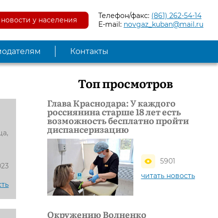
Телефон/факс:
(861) 262-54-14
новости у населения
E-mail:
novgaz_kuban@mail.ru
модателям
Контакты
Топ просмотров
Глава Краснодара: У каждого
россиянина старше 18 лет есть
возможность бесплатно пройти
диспансеризацию
ца,
5901
023
читать новость
сть
Окружению Волненко