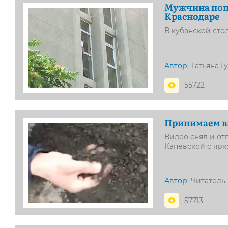
Мужчина попы
Краснодаре
В кубанской ст
Автор:
Татьяна Г
55722
Принимаем в
Видео снял и от
Каневской с яр
Автор:
Читатель
57713