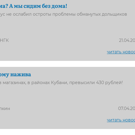
ма? А мы сидим без дома!
ус не ослабил остроты проблемы обманутых дольщиков
 НГК
21.04.2
читать ново
кому нажива
в магазинах, в районах Кубани, превысили 430 рублей!
лкин
07.04.2
читать ново