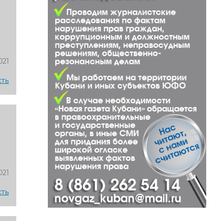
021
сть
021
сть