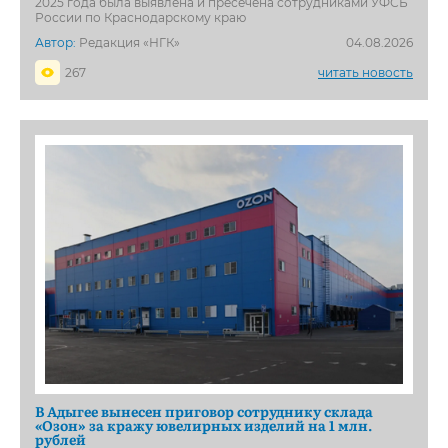
2025 года была выявлена и пресечена сотрудниками УФСБ
России по Краснодарскому краю
Автор:
Редакция «НГК»
04.08.2026
267
читать новость
В Адыгее вынесен приговор сотруднику склада
«Озон» за кражу ювелирных изделий на 1 млн.
рублей