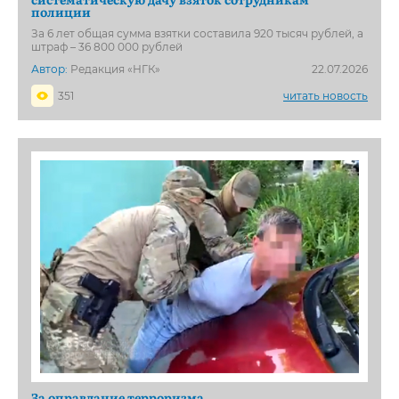
полиции
За 6 лет общая сумма взятки составила 920 тысяч рублей, а
штраф – 36 800 000 рублей
Автор:
Редакция «НГК»
22.07.2026
351
читать новость
За оправдание терроризма