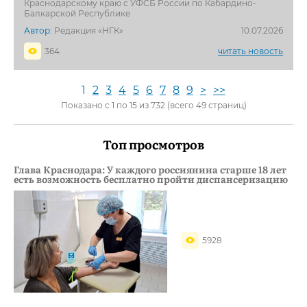
Краснодарскому краю с УФСБ России по Кабардино-
Балкарской Республике
Автор:
Редакция «НГК»
10.07.2026
364
читать новость
1
2
3
4
5
6
7
8
9
>
>>
Показано с 1 по 15 из 732 (всего 49 страниц)
Топ просмотров
Глава Краснодара: У каждого россиянина старше 18 лет
есть возможность бесплатно пройти диспансеризацию
5928