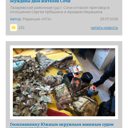
осуждены двое жителей Сочи
Лазаревский районный суд г. Сочи огласил приговор в
отношении Сергея Крбашяна и Аркадия Кешешяна
Автор:
Редакция «НГК»
29.07.2026
232
читать новость
Госизменнику Южным окружным военным судом