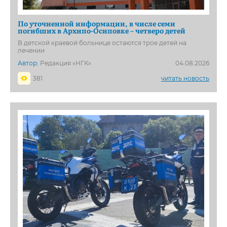
По уточненной информации, в числе семи
погибших в Архипо-Осиповке – четверо детей
В детской краевой больнице остаются трое детей на
лечении
Автор:
Редакция «НГК»
04.08.2026
381
читать новость