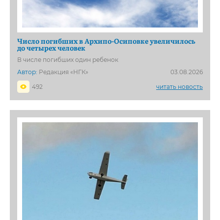
Число погибших в Архипо-Осиповке увеличилось
до четырех человек
В числе погибших один ребенок
Автор:
Редакция «НГК»
03.08.2026
492
читать новость