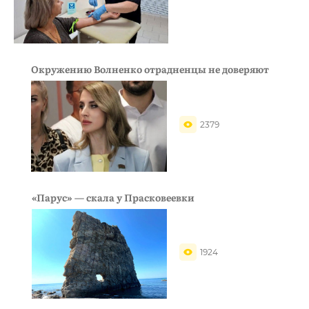
Окружению Волненко отрадненцы не доверяют
2379
«Парус» — скала у Прасковеевки
1924