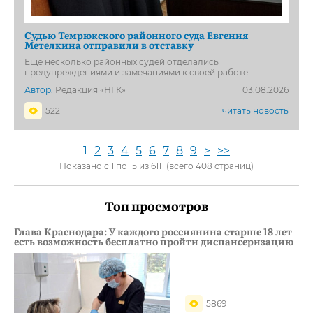
Судью Темрюкского районного суда Евгения
Метелкина отправили в отставку
Еще несколько районных судей отделались
предупреждениями и замечаниями к своей работе
Автор:
Редакция «НГК»
03.08.2026
522
читать новость
1
2
3
4
5
6
7
8
9
>
>>
Показано с 1 по 15 из 6111 (всего 408 страниц)
Топ просмотров
Глава Краснодара: У каждого россиянина старше 18 лет
есть возможность бесплатно пройти диспансеризацию
5869