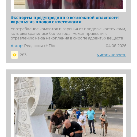
Эксперты предупредили о возможной опасности
варенья из плодов с косточками
Употребление компотов и варенья из плодов с косточками,
которые хранились более года, может привести к
отравлению из-за накопления в сиропе ядовитых веществ
Автор:
Редакция «НГК»
04.08.2026
283
читать новость