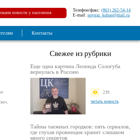
Телефон/факс:
(861) 262-54-14
маем новости у населения
E-mail:
novgaz_kuban@mail.ru
ателям
Контакты
Свежее из рубрики
Еще одна картина Леонида Сологуба
вернулась в Россию
же
239
читать новость
ске»,
Тайны таежных городков: пять сериалов,
где глухая провинция хранит слишком
много секретов