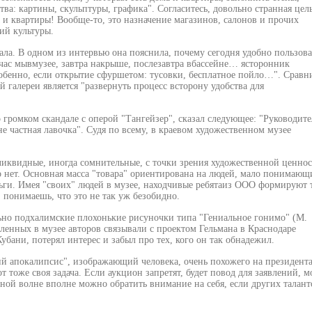
ва: картины, скульптуры, графика". Согласитесь, довольно странная цел
 и квартиры! Вообще-то, это назначение магазинов, салонов и прочих
ий культуры.
ала. В одном из интервью она пояснила, почему сегодня удобно пользова
йчас мывмузее, завтра накрыше, послезавтра вбассейне… ясторонник
собенно, если открытие сфуршетом: тусовки, бесплатное пойло…". Сравн
й галереи является "развернуть процесс всторону удобства для
громком скандале с оперой "Тангейзер", сказал следующее: "Руководите
не частная лавочка". Судя по всему, в краевом художественном музее
 ликвидные, иногда сомнительные, с точки зрения художественной ценнос
 нет. Основная масса "товара" ориентирована на людей, мало понимающ
ги. Имея "своих" людей в музее, находчивые ребятаиз ООО формируют 
понимаешь, что это не так уж безобидно.
льно подхалимские плохонькие рисуночки типа "Гениальное гонимо" (М.
вленных в музее авторов связывали с проектом Гельмана в Краснодаре
бани, потерял интерес и забыл про тех, кого он так обнадежил.
ий апокалипсис", изображающий человека, очень похожего на президент
 тоже своя задача. Если аукцион запретят, будет повод для заявлений, м
ьной волне вполне можно обратить внимание на себя, если других талант