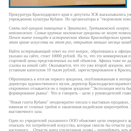
Прокуратура Краснодарского края и депутаты ЗСК высказывались у
учреждениях культуры Кубани. Но организаторы в "творческом по
Снять под аукцион помещение в Эрмитаже, Третьяковской галерее, 
невозможное. Самые крупные московские аукционы не могут позвол
Почем нынче площади в историческом здании Краснодарского краев
этом храме искусства на этот раз, открытом меньше месяца назад
Найти исчерпывающий ответ на этот вопрос, обратившись к официал
указано на сайте, стоит 10000 рублей. На то, что это коммерческая
стартовой цены представленных на ней объектов. Афиша тоже не да
ссылка на некий сайт. Оказывается, что это уже второй аукцион, к
уставным капиталом 10 тысяч рублей, зарегистрированное в Красно
Обратившись к итогам первого аукциона, опубликованным в интерне
директора художественного музея, директор Краснодарскогокраево
откровенно отзывается он о первом аукционе:"Экспозиция могла б
формирование рынка". Что и говорить – цели у руководителей гла
"Новая газета Кубани" неоднократно писала о выставках-продажах, 
начиная от соленых грибов и заканчивая индийским ширпотребом. 
выставочного зала.
Один из учредителей указанного ООО объясняет цели очередного ау
отыскать тех потребителей искусства, которые смогли бы отчасти уд
насущного… Отчасти наша утилитарная задача – попробовать дать в