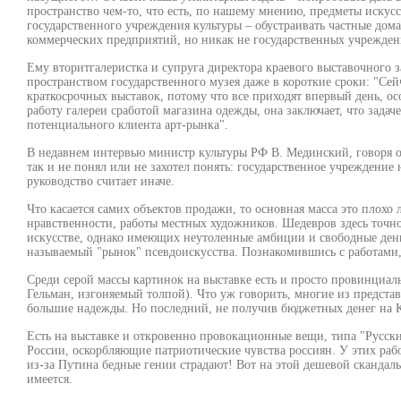
пространство чем-то, что есть, по нашему мнению, предметы искусст
государственного учреждения культуры – обустраивать частные дома
коммерческих предприятий, но никак не государственных учрежден
Ему вторитгалеристка и супруга директора краевого выставочного з
пространством государственного музея даже в короткие сроки: "Се
краткосрочных выставок, потому что все приходят впервый день, о
работу галереи сработой магазина одежды, она заключает, что задаче
потенциального клиента арт-рынка".
В недавнем интервью министр культуры РФ В. Мединский, говоря о 
так и не понял или не захотел понять: государственное учреждение 
руководство считает иначе.
Что касается самих объектов продажи, то основная масса это плохо
нравственности, работы местных художников. Шедевров здесь точно
искусстве, однако имеющих неутоленные амбиции и свободные день
называемый "рынок" псевдоискусства. Познакомившись с работами, 
Среди серой массы картинок на выставке есть и просто провинциа
Гельман, изгоняемый толпой). Что уж говорить, многие из предста
большие надежды. Но последний, не получив бюджетных денег на Ку
Есть на выставке и откровенно провокационные вещи, типа "Русск
России, оскорбляющие патриотические чувства россиян. У этих работ
из-за Путина бедные гении страдают! Вот на этой дешевой скандал
имеется.