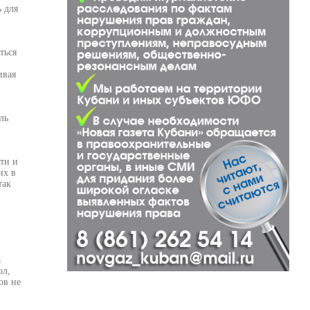
ь для
ться
ивая
ль
ти и
их в
так
а
ол,
ов не