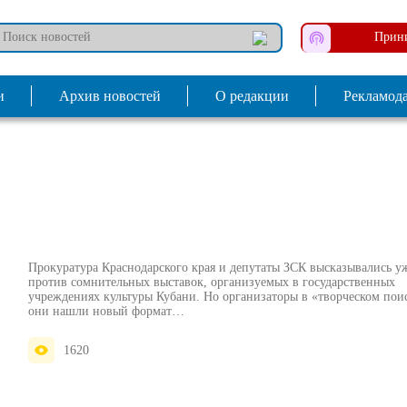
Прини
и
Архив новостей
О редакции
Рекламод
Прокуратура Краснодарского края и депутаты ЗСК высказывались у
против сомнительных выставок, организуемых в государственных
учреждениях культуры Кубани. Но организаторы в «творческом пои
они нашли новый формат…
1620