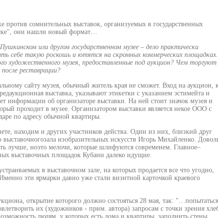
же против сомнительных выставок, организуемых в государственных
иске", они нашли новый формат…
Пушкинском или другом государственном музее – дело практически
ить себе такую роскошь и ютятся на скромных коммерческих площадках.
ого художественного музея, предоставленные под аукцион? Чем торгуют
 после реставрации?
ьному сайту музея, обычный житель края не сможет. Вход на аукцион, 
 предаукционная выставка, указывают этикетки с указанием эстимейта и
ет информации об организаторе выставки. На ней стоит значок музея и
оторый проходит в музее. Организатором выставки является некое ООО с
даре по адресу обычной квартиры.
те, находим и других участников действа. Один из них, близкий друг
го
выставочного
зала изобразительных искусств Игорь Михайленко. Довол
ыть лучше, ноэто мелочи, которые шлифуются современем. Главное–
вных выставочных площадок Кубани далеко идущие.
устраиваемых в выставочном зале, на которых продается все что угодно,
Именно эти ярмарки давно уже стали визитной карточкой краевого
кциона, открытие которого должно состояться 28 мая, так: "…попытатьс
овлетворить их (художников - прим. автора) запросам с точки зрения хле
озможность людям, у которых есть дома и квартиры, заполнить стены,