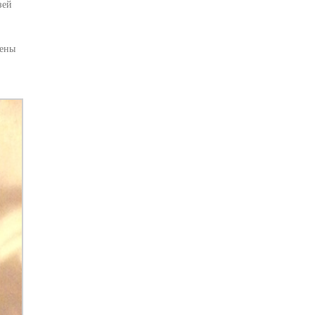
зей
жены