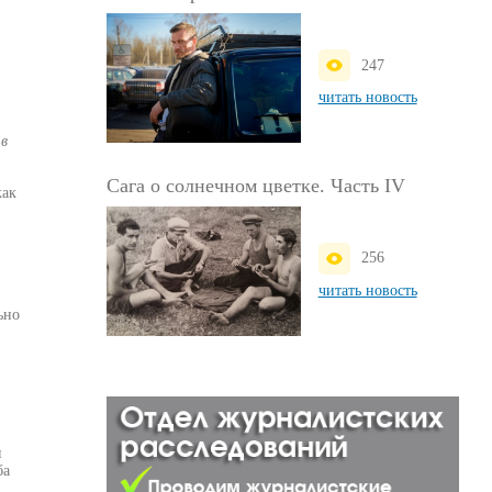
247
читать новость
 в
Сага о солнечном цветке. Часть IV
как
256
читать новость
ьно
я
ба