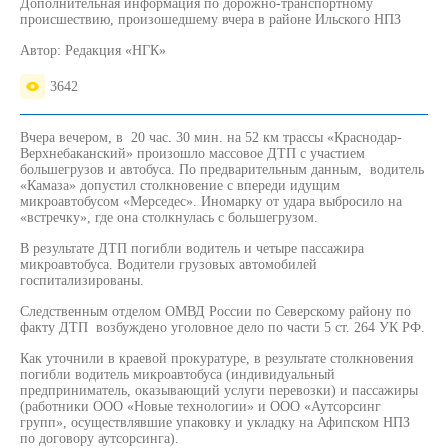
Дополнительная информация по дорожно-транспортному
происшествию, произошедшему вчера в районе Ильского НПЗ
Автор:
Редакция «НГК»
3642
Вчера вечером, в 20 час. 30 мин. на 52 км трассы «Краснодар-
Верхнебаканский» произошло массовое ДТП с участием
большегрузов и автобуса. По предварительным данным, водитель
«Камаза» допустил столкновение с впереди идущим
микроавтобусом «Мерседес». Иномарку от удара выбросило на
«встречку», где она столкнулась с большегрузом.
В результате ДТП погибли водитель и четыре пассажира
микроавтобуса. Водители грузовых автомобилей
госпитализированы.
Следственным отделом ОМВД России по Северскому району по
факту ДТП возбуждено уголовное дело по части 5 ст. 264 УК РФ.
Как уточнили в краевой прокуратуре, в результате столкновения
погибли водитель микроавтобуса (индивидуальный
предприниматель, оказывающий услуги перевозки) и пассажиры
(работники ООО «Новые технологии» и ООО «Аутсорсинг
групп», осуществлявшие упаковку и укладку на Афипском НПЗ
по договору аутсорсинга).