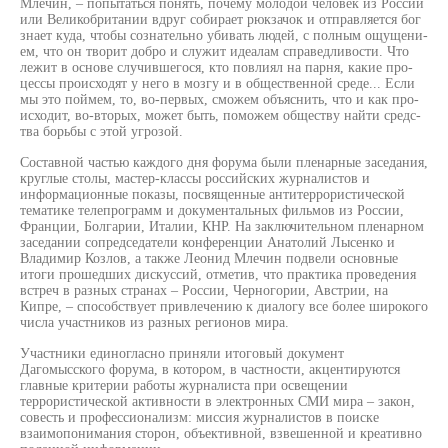
Млечин, – по­пы­тать­ся по­нять, по­че­му мо­ло­дой че­ло­век из Рос­сии
или Ве­ли­коб­ри­та­нии вдруг со­би­рает рюк­за­чок и от­прав­ля­ет­ся бог
зна­ет ку­да, что­бы соз­на­тель­но уби­вать лю­дей, с пол­ным ощу­ще­ни­
ем, что он тво­рит доб­ро и слу­жит идеалам спра­вед­ли­вос­ти. Что
лежит в основе случившегося, кто пов­ли­ял на парня, ка­кие про­
цес­сы про­ис­хо­дят у не­го в моз­гу и в об­щес­твен­ной сре­де... Ес­ли
мы это пой­мем, то, во-пер­вых, смо­жем объ­яс­нить, что и как про­
ис­хо­дит, во-вто­рых, мо­жет быть, по­мо­жем об­щес­тву най­ти средс­
тва борь­бы с этой угрозой.
Составной частью каждого дня форума были пленарные заседания,
круглые столы, мастер-классы российских журналистов и
информационные показы, посвященные антитеррористической
тематике телепрограмм и документальных фильмов из России,
Франции, Болгарии, Италии, КНР. На заключительном пленарном
заседании сопредседатели конференции Анатолий Лысенко и
Владимир Козлов, а также Леонид Млечин подвели основные
итоги прошедших дискуссий, отметив, что практика проведения
встреч в разных странах – России, Черногории, Австрии, на
Кипре, – способствует привлечению к диалогу все более широкого
числа участников из разных регионов мира.
Участники единогласно приняли итоговый документ
Дагомысского форума, в котором, в частности, акцентируются
главные критерии работы журналиста при освещении
террористической активности в электронных СМИ мира – закон,
совесть и профессионализм: миссия журналистов в поиске
взаимопонимания сторон, объективной, взвешенной и креативно