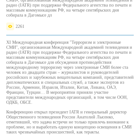
СМИ», организованная Международной академией телевидения и
радио (IATR) при поддержке Федерального агентства по печати и
массовым коммуникациям РФ, на четыре сентябрьских дня
собирала в Дагомысе дл
2261
XI
Международная конференция "Терроризм и электронные
СМИ", организованная Международной академией телевидения и
радио (
IATR
) при поддержке Федерального агентства по печати и
массовым коммуникациям РФ, на четыре сентябрьских дня
собирала в Дагомысе для обсуждения противодействия
международному терроризму через электронные СМИ более ста
человек из двадцати стран – журналистов и руководителей
российских и зарубежных вещательных компаний, представителей
дипломатических и специальных служб, а также экспертов из
России, Армении, Израиля, Италии, Китая, Ливана, ОАЭ,
Франции, Турции… В мероприятии приняли участие
представители международных организаций, в том числе ООН,
ОДКБ, ОБСЕ.
Конференцию открыл президент IATR и генеральный директор
Общественного телевидения России Анатолий Лысенко,
отметивший, что задача встречи не только привлечь внимание к
проблеме, но и выработать единую концепцию освещения в СМИ
таких чрезвычайных происшествий, как теракты.