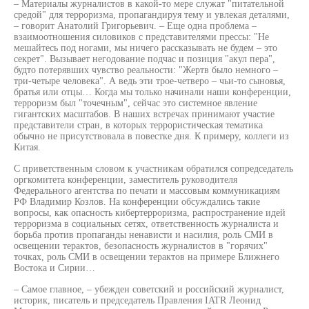
– Материалы журналистов в какой-то мере служат "питательной
средой" для терроризма, пропагандируя тему и увлекая деталями,
– говорит Анатолий Григорьевич. – Еще одна проблема –
взаимоотношения силовиков с представителями прессы: "Не
мешайтесь под ногами, мы ничего рассказывать не будем – это
секрет". Вызывает негодование подчас и позиция "акул пера",
будто потерявших чувство реальности: "Жертв было немного –
три-четыре человека". А ведь эти трое-четверо – чьи-то сыновья,
братья или отцы… Когда мы только начинали наши конференции,
терроризм был "точечным", сейчас это системное явление
гигантских масштабов. В наших встречах принимают участие
представители стран, в которых террористическая тематика
обычно не присутствовала в повестке дня. К примеру, коллеги из
Китая.
С приветственным словом к участникам обратился сопредседатель
оргкомитета конференции, заместитель руководителя
Федерального агентства по печати и массовым коммуникациям
РФ Владимир Козлов. На конференции обсуждались такие
вопросы, как опасность кибертерроризма, распространение идей
терроризма в социальных сетях, ответственность журналиста и
борьба против пропаганды ненависти и насилия, роль СМИ в
освещении терактов, безопасность журналистов в "горячих"
точках, роль СМИ в освещении терактов на примере Ближнего
Востока и Сирии…
– Са­мое глав­ное, – убежден со­вет­ский и рос­сий­ский жур­на­лист,
ис­то­рик, пи­са­тель и председатель Правления IATR Леонид