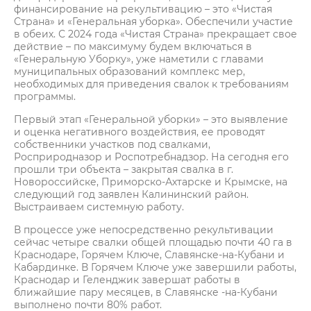
финансирование на рекультивацию – это «Чистая
Страна» и «Генеральная уборка». Обеспечили участие
в обеих. С 2024 года «Чистая Страна» прекращает свое
действие – по максимуму будем включаться в
«Генеральную Уборку», уже наметили с главами
муниципальных образований комплекс мер,
необходимых для приведения свалок к требованиям
программы.
Первый этап «Генеральной уборки» – это выявление
и оценка негативного воздействия, ее проводят
собственники участков под свалками,
Росприродназор и Роспотребнадзор. На сегодня его
прошли три объекта – закрытая свалка в г.
Новороссийске, Приморско-Ахтарске и Крымске, на
следующий год заявлен Калининский район.
Выстраиваем системную работу.
В процессе уже непосредственно рекультивации
сейчас четыре свалки общей площадью почти 40 га в
Краснодаре, Горячем Ключе, Славянске-на-Кубани и
Кабардинке. В Горячем Ключе уже завершили работы,
Краснодар и Геленджик завершат работы в
ближайшие пару месяцев, в Славянске -на-Кубани
выполнено почти 80% работ.