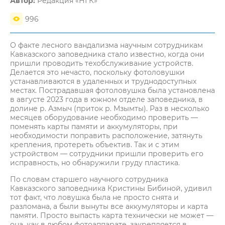
Автор:
Редакция «НГК»
996
О факте лесного вандализма научным сотрудникам
Кавказского заповедника стало известно, когда они
пришли проводить техобслуживание устройств.
Делается это нечасто, поскольку фотоловушки
устанавливаются в удаленных и труднодоступных
местах. Пострадавшая фотоловушка была установлена
в августе 2023 года в южном отделе заповедника, в
долине р. Азмыч (приток р. Мзымты). Раз в несколько
месяцев оборудование необходимо проверить —
поменять карты памяти и аккумуляторы, при
необходимости поправить расположение, затянуть
крепления, протереть объектив. Так и с этим
устройством — сотрудники пришли проверить его
исправность, но обнаружили груду пластика.
По словам старшего научного сотрудника
Кавказского заповедника Кристины Бибиной, удивил
тот факт, что ловушка была не просто снята и
разломана, а были вынуты все аккумуляторы и карта
памяти. Просто выпасть карта технически не может —
она, как в любом фотоаппарате, закрепляется в