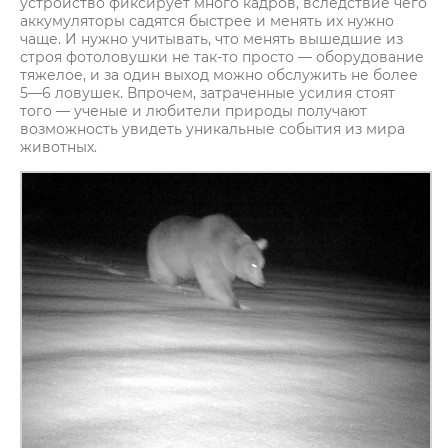
устройство фиксирует много кадров, вследствие чего
аккумуляторы садятся быстрее и менять их нужно
чаще. И нужно учитывать, что менять вышедшие из
строя фотоловушки не так-то просто — оборудование
тяжелое, и за один выход можно обслужить не более
5—6 ловушек. Впрочем, затраченные усилия стоят
того — ученые и любители природы получают
возможность увидеть уникальные события из мира
животных.