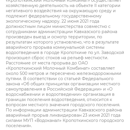
«Кропоткинский Молочный Комбинат» осуществляет
хозяйственную деятельность на объекте II категории
негативного воздействия на окружающую среду и
подлежит федеральному государственному
экологическому надзору. 22 июня 2021 года
должностным лицом министерства совместно с
сотрудниками администрации Кавказского района
произведен выезд и осмотр территории, по
результатам которого установлено, что в результате
аварийного прорыва коммунальной системы
водоотведения в городе Кропоткине по ул. Заводской
произошел сброс стоков на рельеф местности.
Расстояние от места прорыва до ОАО
«Кропоткинский Молочный Комбинат» составляет
около 500 метров и пересечено железнодорожными
путями. В соответствии со статьей Федерального
закона «Об общих принципах организации местного
самоуправления в Российской Федерации» и «О
водоснабжении и водоотведении» организация в
границах поселения водоотведения, относится к
вопросам местного значения городского поселения.
По информации администрации Кавказского района
аварийный прорыв ликвидирован 23 июня 2021 года
силами МУП «Водоканал» Кропоткинского городского
поселения».