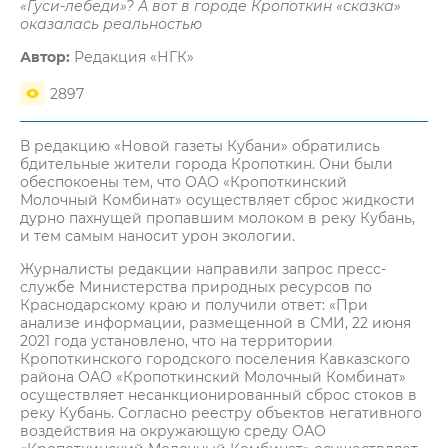
«Гуси-лебеди»? А вот в городе Кропоткин «сказка»
оказалась реальностью
Автор:
Редакция «НГК»
2897
В редакцию «Новой газеты Кубани» обратились
бдительные жители города Кропоткин. Они были
обеспокоены тем, что ОАО «Кропоткинский
Молочный Комбинат» осуществляет сброс жидкости
дурно пахнущей пропавшим молоком в реку Кубань,
и тем самым наносит урон экологии.
Журналисты редакции направили запрос пресс-
службе Министерства природных ресурсов по
Краснодарскому краю и получили ответ: «При
анализе информации, размещенной в СМИ, 22 июня
2021 года установлено, что на территории
Кропоткинского городского поселения Кавказского
района ОАО «Кропоткинский Молочный Комбинат»
осуществляет несанкционированный сброс стоков в
реку Кубань. Согласно реестру объектов негативного
воздействия на окружающую среду ОАО