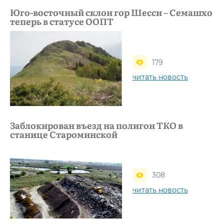
Юго-восточный склон гор Шесси – Семашхо
теперь в статусе ООПТ
179
читать новость
Заблокирован въезд на полигон ТКО в
станице Староминской
308
читать новость