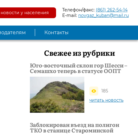
Телефон/факс:
(861) 262-54-14
новости у населения
E-mail:
novgaz_kuban@mail.ru
модателям
Контакты
Свежее из рубрики
Юго-восточный склон гор Шесси –
Семашхо теперь в статусе ООПТ
185
читать новость
Заблокирован въезд на полигон
ТКО в станице Староминской