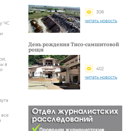
308
читать новость
у ЧС
ки
День рождения Тисо-самшитовой
рощи
ой,
ры в
402
по
читать новость
зута
 все
я