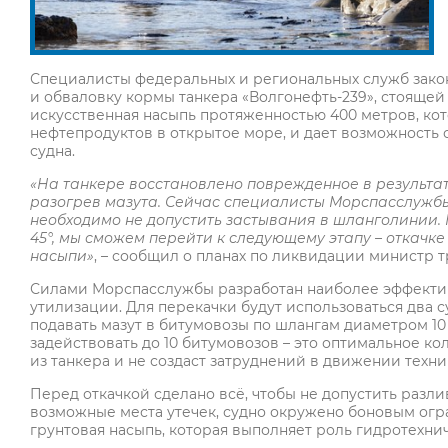
Специалисты федеральных и региональных служб зако
и обваловку кормы танкера «Волгонефть-239», стоящей 
искусственная насыпь протяженностью 400 метров, кот
нефтепродуктов в открытое море, и дает возможность с
судна.
«На танкере восстановлено поврежденное в результа
разогрев мазута. Сейчас специалисты Морспасслужбы
необходимо не допустить застывания в шланголинии. 
45°, мы сможем перейти к следующему этапу – откачке 
насыпи»
, – сообщил о планах по ликвидации министр 
Силами Морспасслужбы разработан наиболее эффективн
утилизации. Для перекачки будут использоваться два с
подавать мазут в битумовозы по шлангам диаметром 10
задействовать до 10 битумовозов – это оптимальное ко
из танкера и не создаст затруднений в движении техн
Перед откачкой сделано всё, чтобы не допустить разл
возможные места утечек, судно окружено боновым огр
грунтовая насыпь, которая выполняет роль гидротехни