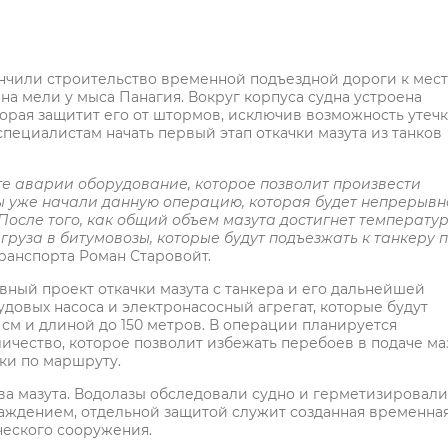
нчили строительство временной подъездной дороги к мест
на мели у мыса Панагия. Вокруг корпуса судна устроена
орая защитит его от штормов, исключив возможность утеч
пециалистам начать первый этап откачки мазута из танков
те аварии оборудование, которое позволит произвести
 уже начали данную операцию, которая будет непрерывн
После того, как общий объем мазута достигнет температу
груза в битумовозы, которые будут подъезжать к танкеру 
транспорта Роман Старовойт.
ый проект откачки мазута с танкера и его дальнейшей
удовых насоса и электронасосный агрегат, которые будут
 см и длиной до 150 метров. В операции планируется
личество, которое позволит избежать перебоев в подаче ма
ики по маршруту.
ива мазута. Водолазы обследовали судно и герметизировали
аждением, отдельной защитой служит созданная временна
ческого сооружения.