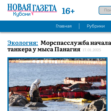
16+
Главная
Рубрики
Экология:
Морспасслужба начала 
танкера у мыса Панагия
17.01.2025