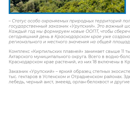
– Статус особо охраняемых природных территорий по
государственный заказник «Урупский». Это важный ш
Каждый год мы формируем новые ООПТ, чтобы сберечь
сегодняшний день в Краснодарском крае уже создано
регионального и местного значения на общей площади
Комплекс «Кирпильских плавней» занимает свыше 11 т
Ахтарского муниципального округа. Всего в водно-бол
Краснодарском крае растений, из них 18 включены в К
Заказник «Урупский» – яркий образец степных экосист
тыс. гектаров в Успенском и Отрадненском районах. З
лебедь, черный аист, змееяд, орлан-белохвост и другие