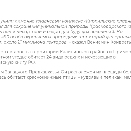
лучили лиманно-плавневый комплекс «Кирпильские плавн
аг для сохранения уникальной природы Краснодарского к
 наши леса, степи и озера для будущих поколений. На
 490 особо охраняемых природных территорий федеральн
 около 1,1 миллиона гектаров, –
сказал Вениамин Кондрать
ыс. гектаров на территории Калининского района и Примор
отном угодье обитает 24 вида редких и исчезающих в
расную книгу РФ.
ем Западного Предкавказья. Он расположен на площади бол
десь обитают краснокнижные птицы – кудрявый пеликан, ма
.