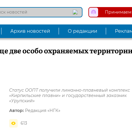
Принимаем 
Архив новостей
О редакции
Рекла
ще две особо охраняемых территори
Статус ООПТ получили лиманно-плавневый комплекс
«Кирпильские плавни» и государственный заказник
«Урупский»
Автор:
Редакция «НГК»
613