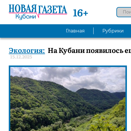
16+
Главная
Рубрики
Экология:
На Кубани появилось е
15.12.2025