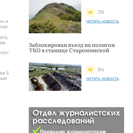
216
читать новость
и» и
рая.
ого,
ев.
Заблокирован въезд на полигон
ТКО в станице Староминской
ско-
314
ее 6
читать новость
лый