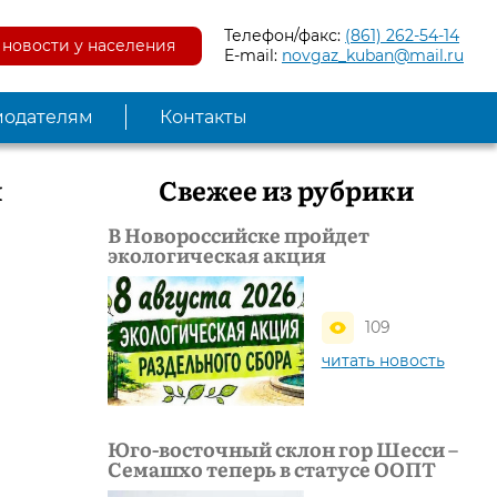
Телефон/факс:
(861) 262-54-14
новости у населения
E-mail:
novgaz_kuban@mail.ru
модателям
Контакты
и
Свежее из рубрики
В Новороссийске пройдет
экологическая акция
109
читать новость
Юго-восточный склон гор Шесси –
Семашхо теперь в статусе ООПТ