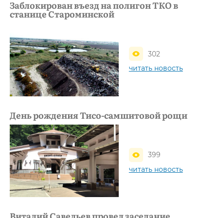
Заблокирован въезд на полигон ТКО в
станице Староминской
302
читать новость
День рождения Тисо-самшитовой рощи
399
читать новость
Виталий Савельев провел заседание