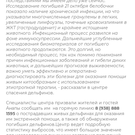
последствиями мы имеем дело уже сейчас.
Исследование погибшей 21 октября белобочки
показало наличие хронической инфекции, на что
указывали многочисленные гранулемы в легких,
увеличенные лимфоузлы, точечные кровоизлияния в
ЖКТ (гастродуоденит) и крайнее истощение
животного. Инфекционный процесс развился на
фоне иммуносупрессии. Дальнейшие углубленные
исследования биоматериалов от погибшего
животного продолжаются. Это долгий, но
необходимый процесс, так как помимо понимания
причин инфекционных заболеваний и гибели диких
животных, и дальнейших прогнозов выживаемости,
важно уметь эффективно и оперативно
диагностировать эти болезни для оказания помощи
живым китообразным с использованием
этиотропной терапии, -
рассказали в центре
спасения дельфинов.
Специалисты центра призвали жителей и гостей
Анапы сообщать им на горячую линию
8 (938) 888
1595
о пострадавших живых дельфинах для оказания
им экстренной помощи, а также об обнаружении
погибших дельфинов.Центр ведет подробную
статистику выбросов, что имеет большое значение