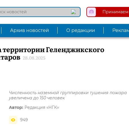
Принимаем 
Архив новостей
О редакции
Рекла
а территории Геленджикского
ктаров
28.08.2025
Численность наземной группировки тушения пожара
увеличена до 150 человек
Автор:
Редакция «НГК»
949