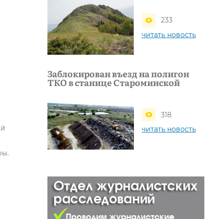
233
читать новость
Заблокирован въезд на полигон
ТКО в станице Староминской
318
ей
читать новость
ры.