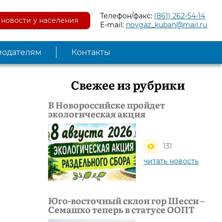
Телефон/факс:
(861) 262-54-14
новости у населения
E-mail:
novgaz_kuban@mail.ru
модателям
Контакты
Свежее из рубрики
В Новороссийске пройдет
экологическая акция
131
читать новость
Юго-восточный склон гор Шесси –
Семашхо теперь в статусе ООПТ