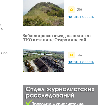
216
читать новость
м
но
Заблокирован въезд на полигон
ТКО в станице Староминской
ия по
314
читать новость