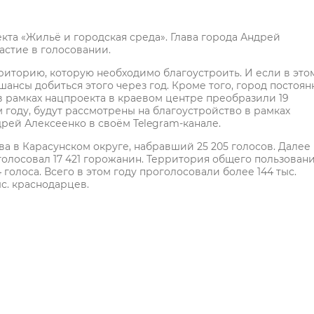
екта «Жильё и городская среда». Глава города Андрей
астие в голосовании.
риторию, которую необходимо благоустроить. И если в это
 шансы добиться этого через год. Кроме того, город постоян
т в рамках нацпроекта в краевом центре преобразили 19
м году, будут рассмотрены на благоустройство в рамках
рей Алексеенко в своём Telegram-канале.
ова в Карасунском округе, набравший 25 205 голосов. Далее
оголосовал 17 421 горожанин. Территория общего пользован
 голоса. Всего в этом году проголосовали более 144 тыс.
с. краснодарцев.