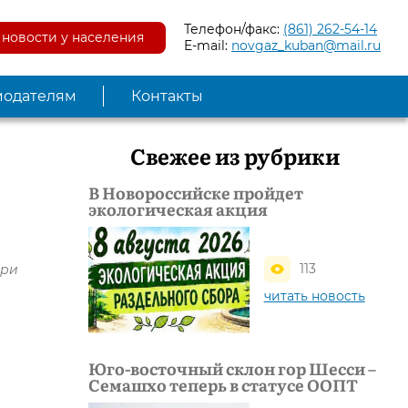
Телефон/факс:
(861) 262-54-14
новости у населения
E-mail:
novgaz_kuban@mail.ru
модателям
Контакты
Свежее из рубрики
В Новороссийске пройдет
экологическая акция
113
при
читать новость
Юго-восточный склон гор Шесси –
Семашхо теперь в статусе ООПТ