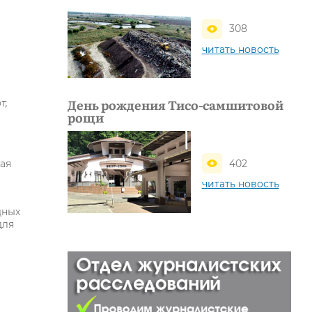
308
читать новость
День рождения Тисо-самшитовой
т,
рощи
402
ая
читать новость
дных
для