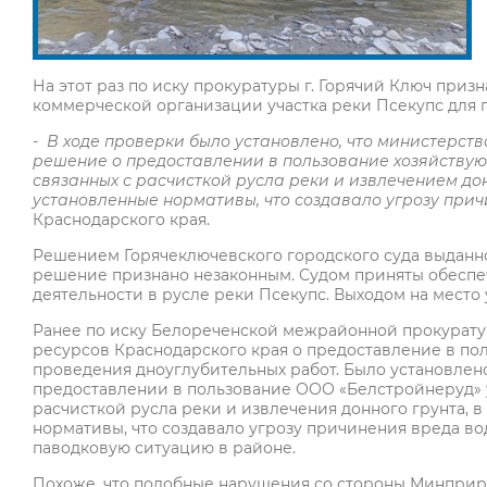
На этот раз по иску прокуратуры г. Горячий Ключ при
коммерческой организации участка реки Псекупс для 
- В ходе проверки было установлено, что министерс
решение о предоставлении в пользование хозяйствующ
связанных с расчисткой русла реки и извлечением до
установленные нормативы, что создавало угрозу прич
Краснодарского края.
Решением Горячеключевского городского суда выданн
решение признано незаконным. Судом приняты обеспе
деятельности в русле реки Псекупс. Выходом на место у
Ранее по иску Белореченской межрайонной прокурат
ресурсов Краснодарского края о предоставление в по
проведения дноуглубительных работ. Было установлен
предоставлении в пользование ООО «Белстройнеруд» у
расчисткой русла реки и извлечения донного грунта,
нормативы, что создавало угрозу причинения вреда во
паводковую ситуацию в районе.
Похоже, что подобные нарушения со стороны Минприр