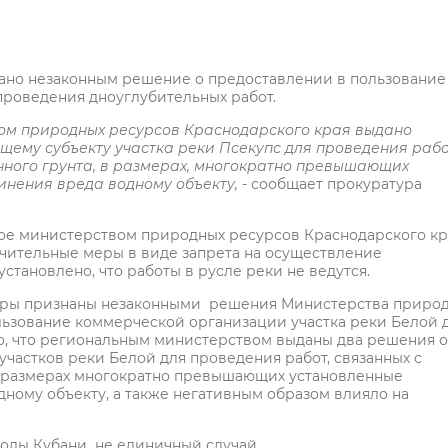
знано незаконным решение о предоставлении в пользование
проведения дноуглубительных работ.
твом природных ресурсов Краснодарского края выдано
ему субъекту участка реки Псекупс для проведения рабо
нного грунта, в размерах, многократно превышающих
инения вреда водному объекту,
- сообщает прокуратура
ое министерством природных ресурсов Краснодарского кр
чительные меры в виде запрета на осуществление
становлено, что работы в русле реки не ведутся.
уры признаны незаконными решения Министерства приро
льзование коммерческой организации участка реки Белой 
о, что региональным министерством выданы два решения о
частков реки Белой для проведения работ, связанных с
 в размерах многократно превышающих установленные
дному объекту, а также негативным образом влияло на
оды Кубани не единичный случай.