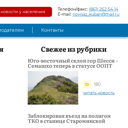
Телефон/факс:
(861) 262-54-14
новости у населения
E-mail:
novgaz_kuban@mail.ru
модателям
Контакты
я
Свежее из рубрики
Юго-восточный склон гор Шесси –
Семашхо теперь в статусе ООПТ
180
читать новость
Заблокирован въезд на полигон
ТКО в станице Староминской