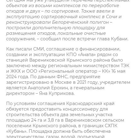
Сегодня мы уже утвердили перечень перспективных
объектов из восьми комплексов по переработке
отходов и двух – по сортировке. Также ввели в
эксплуатацию сортировочный комплекс в Сочи и
реконструировали Белореченский полигон –
построили дополнительную площадку для
размещения отходов, локальные очистные
сооружения,
– сообщил после встречи глава Кубани.
Как писали СМИ, соглашение о финансировании,
создании и эксплуатации КПО «Анапа» рядом со
станицей Варениковской Крымского района было
заключено между региональным министерством ТЭК
и ЖКХ и ООО «Региональный оператор – КК» 16 мая
2024 года. По данным ФНС, предприятие
зарегистрировано в Москве в 2021 году, учредителем
является Анатолий Ерохин, а генеральным
директором – Яна Куприкова.
По условиям соглашения Краснодарский край
обязуется предоставить концессионеру для
строительства объекта два земельных участка
площадью 24 га и 3,8 га в Варениковском сельском
поселении Крымского района, в границах СХПК
«Кубань». Площадка должна быть обеспечена
электричеством, газом, водой, подъездной