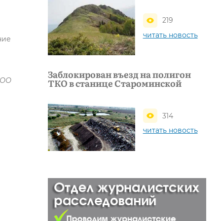
219
читать новость
ние
Заблокирован въезд на полигон
ООО
ТКО в станице Староминской
314
читать новость