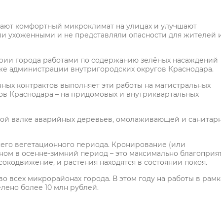
дают комфортный микроклимат на улицах и улучшают
ыли ухоженными и не представляли опасности для жителей 
ории города работами по содержанию зелёных насаждений
кже администрации внутригородских округов Краснодара.
нных контрактов выполняет эти работы на магистральных
ов Краснодара – на придомовых и внутриквартальных
ной валке аварийных деревьев, омолаживающей и санитар
сего вегетационного периода. Кронирование (или
ном в осенне-зимний период – это максимально благоприя
 сокодвижение, и растения находятся в состоянии покоя.
 всех микрорайонах города. В этом году на работы в рамк
лено более 10 млн рублей.