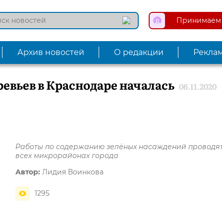
Принимаем 
Архив новостей
О редакции
Рекла
ревьев в Краснодаре началась
06.11.2020
Работы по содержанию зелёных насаждений проводят
всех микрорайонах города
Автор:
Лидия Воинкова
1295