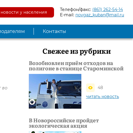
Телефон/факс:
(861) 262-54-14
новости у населения
E-mail:
novgaz_kuban@mail.ru
модателям
Контакты
Свежее из рубрики
Возобновлен приём отходов на
полигоне в станице Староминской
48
 во
читать новость
В Новороссийске пройдет
экологическая акция