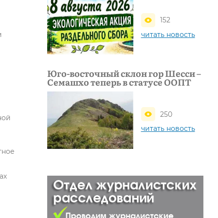
152
читать новость
и
Юго-восточный склон гор Шесси –
Семашхо теперь в статусе ООПТ
250
ной
читать новость
тное
ах