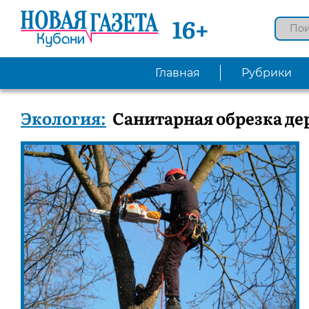
16+
Главная
Рубрики
Экология:
Санитарная обрезка де