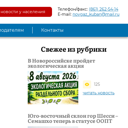
Телефон/факс:
(861) 262-54-14
новости у населения
E-mail:
novgaz_kuban@mail.ru
модателям
Контакты
Свежее из рубрики
В Новороссийске пройдет
экологическая акция
125
читать новость
Юго-восточный склон гор Шесси –
Семашхо теперь в статусе ООПТ