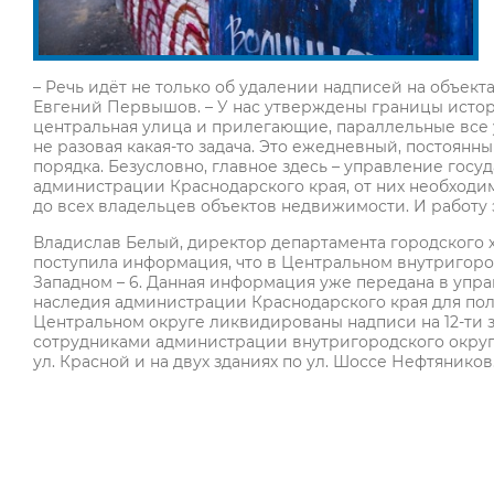
– Речь идёт не только об удалении надписей на объект
Евгений Первышов. – У нас утверждены границы истори
центральная улица и прилегающие, параллельные все 
не разовая какая-то задача. Это ежедневный, постоян
порядка. Безусловно, главное здесь – управление гос
администрации Краснодарского края, от них необходи
до всех владельцев объектов недвижимости. И работу 
Владислав Белый, директор департамента городского хо
поступила информация, что в Центральном внутригородс
Западном – 6. Данная информация уже передана в упр
наследия администрации Краснодарского края для по
Центральном округе ликвидированы надписи на 12-ти з
сотрудниками администрации внутригородского округа
ул. Красной и на двух зданиях по ул. Шоссе Нефтяников