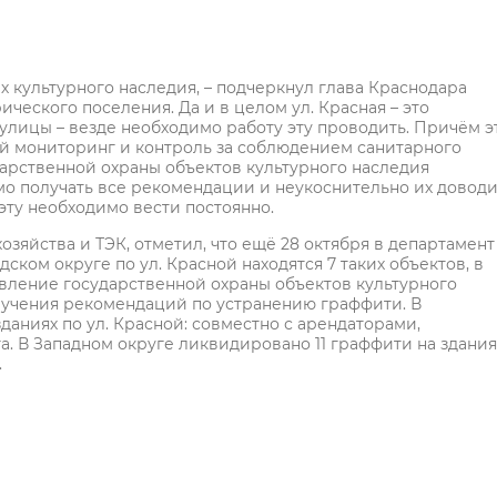
ах культурного наследия, – подчеркнул глава Краснодара
ческого поселения. Да и в целом ул. Красная – это
улицы – везде необходимо работу эту проводить. Причём э
ный мониторинг и контроль за соблюдением санитарного
ударственной охраны объектов культурного наследия
мо получать все рекомендации и неукоснительно их доводи
эту необходимо вести постоянно.
зяйства и ТЭК, отметил, что ещё 28 октября в департамент
ком округе по ул. Красной находятся 7 таких объектов, в
авление государственной охраны объектов культурного
лучения рекомендаций по устранению граффити. В
даниях по ул. Красной: совместно с арендаторами,
. В Западном округе ликвидировано 11 граффити на здания
.