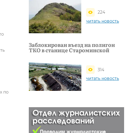
224
читать новость
то
Заблокирован въезд на полигон
ТКО в станице Староминской
ть
314
читать новость
х по