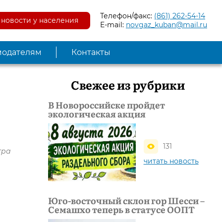
Телефон/факс:
(861) 262-54-14
новости у населения
E-mail:
novgaz_kuban@mail.ru
модателям
Контакты
Свежее из рубрики
В Новороссийске пройдет
экологическая акция
,
131
тра
читать новость
Юго-восточный склон гор Шесси –
Семашхо теперь в статусе ООПТ