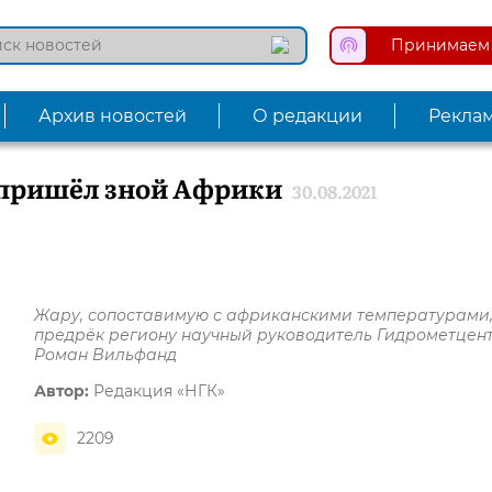
Принимаем 
Архив новостей
О редакции
Рекла
 пришёл зной Африки
30.08.2021
Жару, сопоставимую с африканскими температурами
предрёк региону научный руководитель Гидрометцен
Роман Вильфанд
Автор:
Редакция «НГК»
2209