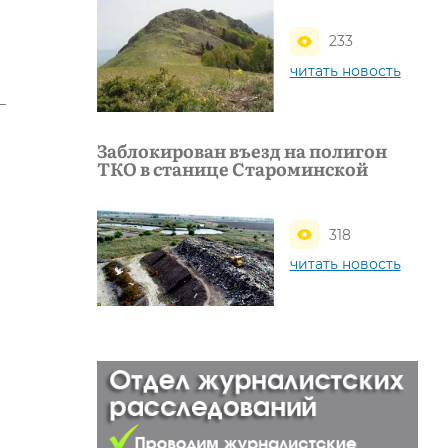
233
читать новость
–
Заблокирован въезд на полигон
ТКО в станице Староминской
318
читать новость