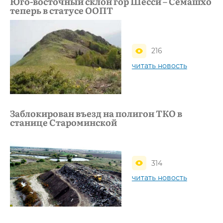
Юго-восточный склон гор Шесси – Семашхо
теперь в статусе ООПТ
216
читать новость
Заблокирован въезд на полигон ТКО в
станице Староминской
314
читать новость