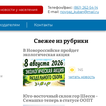
Телефон/факс:
(861) 262-54-14
новости у населения
E-mail:
novgaz_kuban@mail.ru
модателям
Контакты
Свежее из рубрики
В Новороссийске пройдет
экологическая акция
145
ия
читать новость
Юго-восточный склон гор Шесси –
Семашхо теперь в статусе ООПТ