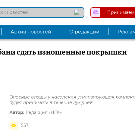
Принимаем 
Архив новостей
О редакции
Рекла
убани сдать изношенные покрышки
Опасные отходы у населения утилизирующая компан
будет принимать в течение дух дней
Автор:
Редакция «НГК»
557