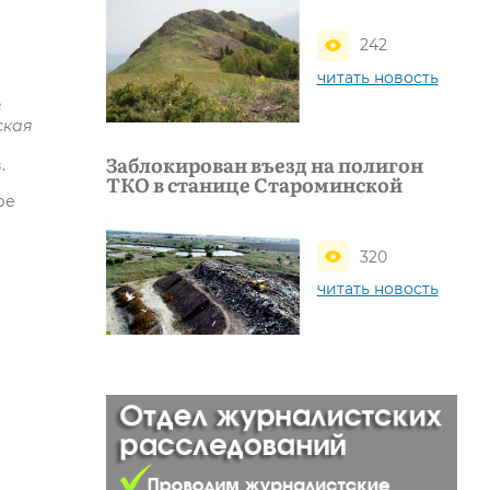
242
читать новость
в
ская
Заблокирован въезд на полигон
.
ТКО в станице Староминской
ре
320
читать новость