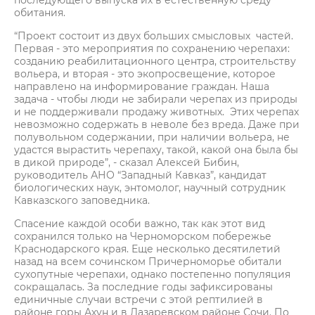
последующего выпуска их в естественную среду
обитания.
“Проект состоит из двух больших смысловых частей.
Первая - это мероприятия по сохранению черепахи:
созданию реабилитационного центра, строительству
вольера, и вторая - это экопросвещение, которое
направлено на информирование граждан. Наша
задача - чтобы люди не забирали черепах из природы
и не поддерживали продажу животных. Этих черепах
невозможно содержать в неволе без вреда. Даже при
полувольном содержании, при наличии вольера, не
удастся вырастить черепаху, такой, какой она была бы
в дикой природе”, - сказал Алексей Бибин,
руководитель АНО “Западный Кавказ”, кандидат
биологических наук, энтомолог, научный сотрудник
Кавказского заповедника.
Спасение каждой особи важно, так как этот вид
сохранился только на Черноморском побережье
Краснодарского края. Еще несколько десятилетий
назад на всем сочинском Причерноморье обитали
сухопутные черепахи, однако постепенно популяция
сокращалась. За последние годы зафиксированы
единичные случаи встречи с этой рептилией в
районе горы Ахун и в Лазаревском районе Сочи. По