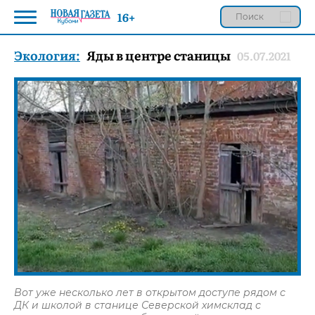
16+
Экология:
Яды в центре станицы
05.07.2021
Вот уже несколько лет в открытом доступе рядом с
ДК и школой в станице Северской химсклад с