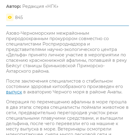
Автор:
Редакция «НГК»
845
Азово-Черноморским межрайонным
природоохранным прокурором совместно со
специалистами Росприроднадзора и
представителями научно-экологического центра
«Дельфа» принято личное участие в мероприятии по
спасению краснокнижной афалины, попавшей в реку
Бейсуг станицы Бриньковской Приморско-
Ахтарского района.
После заключения специалистов о стабильном
состоянии здоровья китообразного произведен его
выпуск
в акваторию Черного моря в районе Анапы.
Операция по перемещению афалины в море прошла
в два этапа: сперва специалисты поймали животное в
сети, предварительно перегородив участок реки
специальными плавучими средствами, и вытащили
дельфина, после чего перевезли его на машине к
месту выпуска в море. Ветеринары осмотрели
млекопитающее, сняли много лесковой сети и