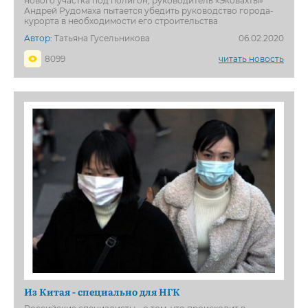
нового участка под полигон, руководитель «Эковахты»
Андрей Рудомаха пытается убедить руководство города-
курорта в необходимости его строительства
Автор:
Татьяна Гусельникова
06.02.2020
8099
читать новость
Из Китая - специально для НГК