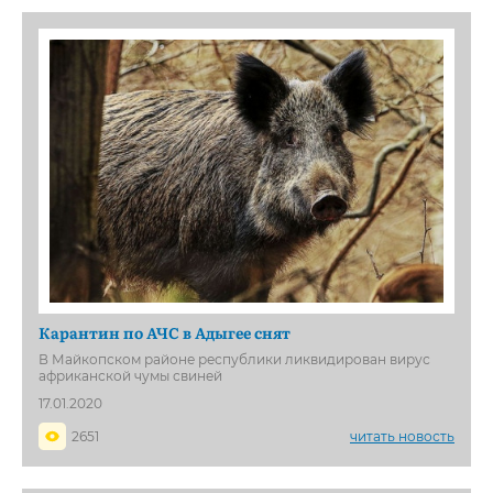
Карантин по АЧС в Адыгее снят
В Майкопском районе республики ликвидирован вирус
африканской чумы свиней
17.01.2020
2651
читать новость