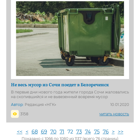
Не весь мусор из Сочи поедет в Белореченск
В первые дни нового года жители города Сочи жаловались
на скопившийся и не вывезенный вовремя мусор
Автор:
Редакция «НГК»
10.01.2020
3158
читать новость
<<
<
68
69
70
71
72
73
74
75
76
>
>>
Показано с 1066 по 1080 из 1137 (всего 76 страниц)