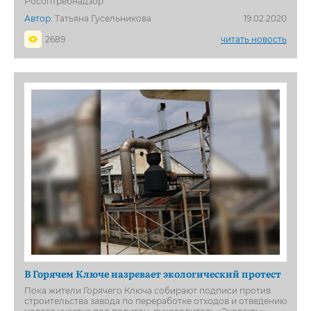
Росоптребнадзор
Автор:
Татьяна Гусельникова
19.02.2020
2689
читать новость
В Горячем Ключе назревает экологический протест
Пока жители Горячего Ключа собирают подписи против
строительства завода по переработке отходов и отведению