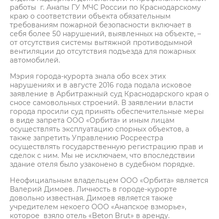
работы г. Анапы ГУ МЧС России по Краснодарскому
краю о соответствии объекта обязательным
требованиям пожарной безопасности включает в
себя более 50 нарушений, выявленных на объекте, –
от отсутствия системы вытяжной противодымной
вентиляции до отсутствия подъезда для пожарных
автомобилей.
Мэрия города-курорта знала обо всех этих
нарушениях и в августе 2016 года подала исковое
заявление в Арбитражный суд Краснодарского края о
сносе самовольных строений. В заявлении власти
города просили суд принять обеспечительные меры
в виде запрета ООО «Орбита» и иным лицам
осуществлять эксплуатацию спорных объектов, а
также запретить Управлению Росреестра
осуществлять государственную регистрацию прав и
сделок с ним. Мы не исключаем, что впоследствии
здание отеля было узаконено в судебном порядке.
Неофициальным владельцем ООО «Орбита» является
Валерий Димоев. Личность в городе-курорте
довольно известная. Димоев является также
учредителем некоего ООО «Анапское взморье»,
которое взяло отель «Beton Brut» в аренду.