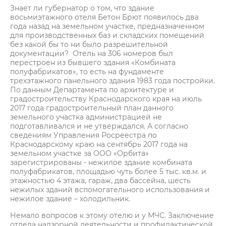
Знает ли губернатор о том, что здание
восьмиэтажного отеля Бетон Брют появилось два
года назад на земельном участке, предназначенном
для производственных баз и складских помещений
без какой бы то ни было разрешительной
документации? Отель на 306 номеров был
перестроен из бывшего здания «Комбината
полуфабрикатов», то есть на фундаменте
трехэтажного панельного здания 1983 года постройки.
По данным Департамента по архитектуре и
градостроительству Краснодарского края на июль
2017 года градостроительный план данного
земельного участка администрацией не
подготавливался и не утверждался. А согласно
сведениям Управления Росреестра по
Краснодарскому краю на сентябрь 2017 года на
земельном участке за ООО «Орбита»
зарегистрированы - нежилое здание комбината
полуфабрикатов, площадью чуть более 5 тыс. кв.м. и
этажностью 4 этажа, гараж, два бассейна, шесть
нежилых зданий вспомогательного использования и
нежилое здание – холодильник.
Немало вопросов к этому отелю и у МЧС. Заключение
отдела надзорной деятельности и профилактической