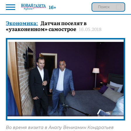
16+
Экономика:
Датчан поселят в
«узаконенном» самострое
16.05.2018
Во время визита в Анапу Вениамин Кондратьев