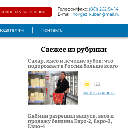
Телефон/факс:
(861) 262-54-14
новости у населения
E-mail:
novgaz_kuban@mail.ru
модателям
Контакты
Свежее из рубрики
Сахар, мясо и лечение зубов: что
подорожает в России больше всего
123
читать новость
Кабмин разрешил выпуск, ввоз и
продажу бензина Евро-2, Евро-3,
Евро-4