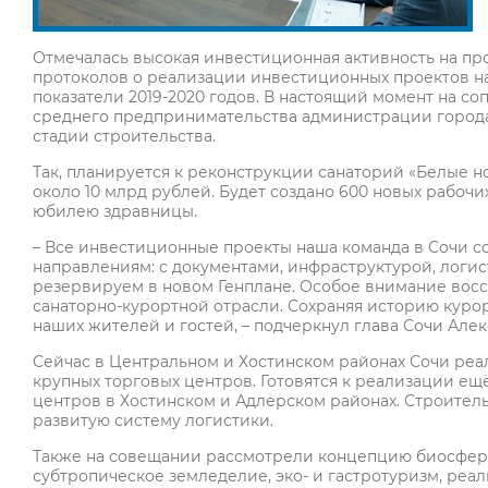
Отмечалась высокая инвестиционная активность на про
протоколов о реализации инвестиционных проектов на
показатели 2019-2020 годов. В настоящий момент на 
среднего предпринимательства администрации города С
стадии строительства.
Так, планируется к реконструкции санаторий «Белые н
около 10 млрд рублей. Будет создано 600 новых рабочих
юбилею здравницы.
– Все инвестиционные проекты наша команда в Сочи с
направлениям: с документами, инфраструктурой, логис
резервируем в новом Генплане. Особое внимание восс
санаторно-курортной отрасли. Сохраняя историю куро
наших жителей и гостей, – подчеркнул глава Сочи Але
Сейчас в Центральном и Хостинском районах Сочи реа
крупных торговых центров. Готовятся к реализации ещ
центров в Хостинском и Адлерском районах. Строитель
развитую систему логистики.
Также на совещании рассмотрели концепцию биосферно
субтропическое земледелие, эко- и гастротуризм, ре