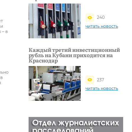
240
ет
читать новость
 и
 – в
Каждый третий инвестиционный
рубль на Кубани приходится на
Краснодар
льно
ов
237
я
читать новость