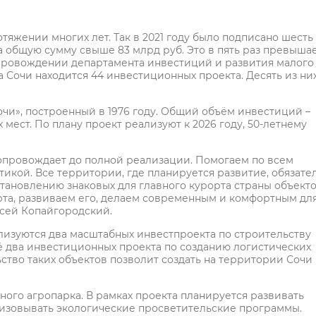
тяжении многих лет. Так в 2021 году было подписано шесть
 общую сумму свыше 83 млрд руб. Это в пять раз превыша
сопровождении департамента инвестиций и развития малого
очи находится 44 инвестиционных проекта. Десять из них
очи», построенный в 1976 году. Общий объём инвестиций –
 мест. По плану проект реализуют к 2026 году, 50-летнему
опровождает до полной реализации. Помогаем по всем
тикой. Все территории, где планируется развитие, обязате
тановлению знаковых для главного курорта страны объект
рта, развиваем его, делаем современным и комфортным дл
ксей Копайгородский.
лизуются два масштабных инвестпроекта по строительству
ё два инвестиционных проекта по созданию логистических
ство таких объектов позволит создать на территории Сочи
го агропарка. В рамках проекта планируется развивать
ализовывать экологические просветительские программы.