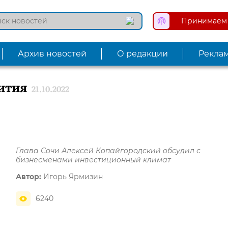
Принимаем 
Архив новостей
О редакции
Рекла
ития
21.10.2022
Глава Сочи Алексей Копайгородский обсудил с
бизнесменами инвестиционный климат
Автор:
Игорь Ярмизин
6240