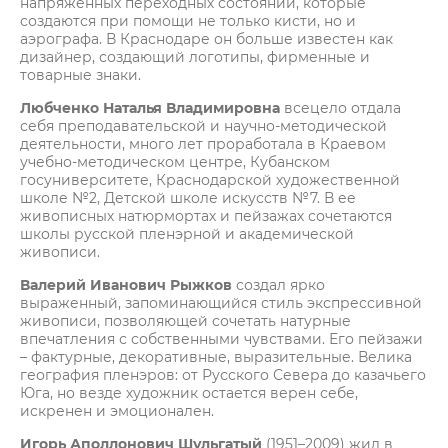
напряженных переходных состояний, которые
создаются при помощи не только кисти, но и
аэрографа. В Краснодаре он больше известен как
дизайнер, создающий логотипы, фирменные и
товарные знаки.
Любченко Наталья Владимировна
всецело отдала
себя преподавательской и научно-методической
деятельности, много лет проработала в Краевом
учебно-методическом центре, Кубанском
госуниверситете, Краснодарской художественной
школе №2, Детской школе искусств №7. В ее
живописных натюрмортах и пейзажах сочетаются
школы русской пленэрной и академической
живописи.
Валерий Иванович Рыжков
создал ярко
выраженный, запоминающийся стиль экспрессивной
живописи, позволяющей сочетать натурные
впечатления с собственными чувствами. Его пейзажи
– фактурные, декоративные, выразительные. Велика
география пленэров: от Русского Севера до казачьего
Юга, но везде художник остается верен себе,
искренен и эмоционален.
Игорь Аполлонович Шульгатый
(1951–2009) жил в