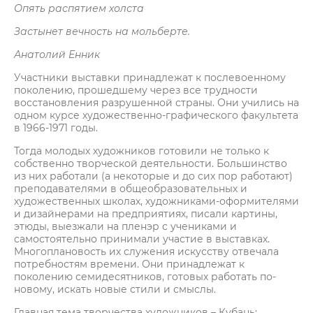
Опять распятием холста
Застынет вечность на мольберте.
Анатолий Енник
Участники выставки принадлежат к послевоенному
поколению, прошедшему через все трудности
восстановления разрушенной страны. Они учились на
одном курсе художественно-графического факультета
в 1966-1971 годы.
Тогда молодых художников готовили не только к
собственно творческой деятельности. Большинство
из них работали (а некоторые и до сих пор работают)
преподавателями в общеобразовательных и
художественных школах, художниками-оформителями
и дизайнерами на предприятиях, писали картины,
этюды, выезжали на пленэр с учениками и
самостоятельно принимали участие в выставках.
Многоплановость их служения искусству отвечала
потребностям времени. Они принадлежат к
поколению семидесятников, готовых работать по-
новому, искать новые стили и смыслы.
Главная тема творчества художников – Кубань: