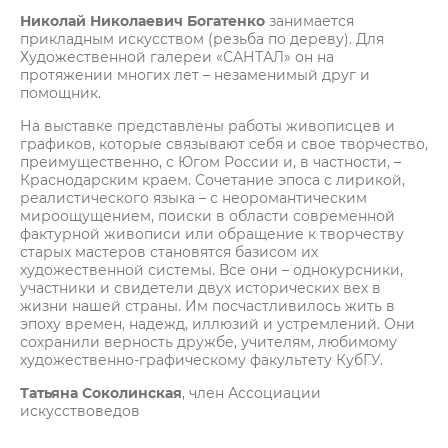
Николай Николаевич
Богатенко
занимается
прикладным искусством (резьба по дереву). Для
Художественной галереи «САНТАЛ» он на
протяжении многих лет – незаменимый друг и
помощник.
На выставке представлены работы живописцев и
графиков, которые связывают себя и свое творчество,
преимущественно, с Югом России и, в частности, –
Краснодарским краем. Сочетание эпоса с лирикой,
реалистического языка – с неоромантическим
мироощущением, поиски в области современной
фактурной живописи или обращение к творчеству
старых мастеров становятся базисом их
художественной системы. Все они – однокурсники,
участники и свидетели двух исторических вех в
жизни нашей страны. Им посчастливилось жить в
эпоху времен, надежд, иллюзий и устремлений. Они
сохранили верность дружбе, учителям, любимому
художественно-графическому факультету КубГУ.
Татьяна Соколинская
, член Ассоциации
искусствоведов