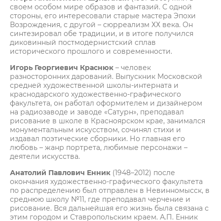
своем особом мире образов и фантазий. С одной
стороны, его интересовали старые мастера Эпохи
Возрождения, с другой – сюрреализм ХХ века. Он
синтезировал обе традиции, и в итоге получился
диковинный постмодернистский сплав
исторического прошлого и современности.
Игорь Георгиевич
Краснюк
– человек
разносторонних дарований. Выпускник Московской
средней художественной школы-интерната и
краснодарского художественно-графического
факультета, он работал оформителем и дизайнером
на радиозаводе и заводе «Сатурн», преподавал
рисование в школе в Красноярском крае, занимался
монументальным искусством, сочинял стихи и
издавал поэтические сборники. Но главная его
любовь – жанр портрета, любимые персонажи –
деятели искусства.
Анатолий Павлович Енник
(1948–2012) после
окончания художественно-графического факультета
по распределению был отправлен в Невинномысск, в
среднюю школу №11, где преподавал черчение и
рисование. Вся дальнейшая его жизнь была связана с
этим городом и Ставропольским краем. А.П. Енник