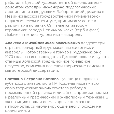
работал в Детской художественной школе, затем –
доцентом кафедры инженерно-педагогических
дисциплин и заведующим Лабораторией дизайна в
Невинномысском государственном гуманитарно-
педагогическом институте, принимал участие в
различных выставках. Он является автором
геральдики города Невинномысска (герб и флаг).
Любимая техника художника – акварель.
Алексеем Михайловичем
Максименко
владеют три
страсти: гончарный круг, масляная живопись и
акварель. Потомственный гончар и художник, он с
1970 года начал возрождать в Детской школе искусств
станицы Холмской традиционное гончарное
искусство, осмыслил все свои творческие поиски в
магистерской диссертации.
Светлана Петровна Каткова
– ученица ведущего
кубанского акварелиста Г.М. Кошельникова – всю
свою творческую жизнь сочетала работу в
промышленной графике и дизайне с привязанностью
к различным графическим и живописным техникам. В
экспозицию вошли ее мажорные цветочные
натюрморты, символизирующие весну, рождение
новой жизни.