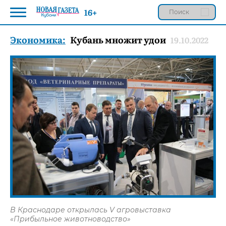
16+
Экономика:
Кубань множит удои
19.10.2022
В Краснодаре открылась V агровыставка
«Прибыльное животноводство»