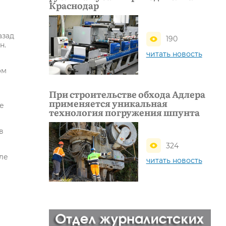
Краснодар
азад
190
н.
читать новость
ом
При строительстве обхода Адлера
применяется уникальная
е
технология погружения шпунта
в
324
ле
читать новость