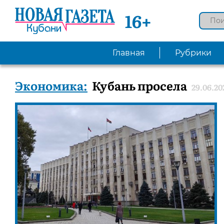
16+
Главная
Рубрики
Экономика:
Кубань просела
29.06.20