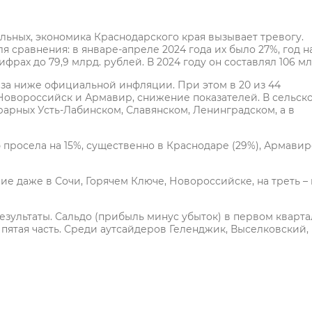
льных, экономика Краснодарского края вызывает тревогу.
 сравнения: в январе-апреле 2024 года их было 27%, год н
фрах до 79,9 млрд. рублей. В 2024 году он составлял 106 мл
аза ниже официальной инфляции. При этом в 20 из 44
Новороссийск и Армавир, снижение показателей. В сельск
грарных Усть-Лабинском, Славянском, Ленинградском, а в
просела на 15%, существенно в Краснодаре (29%), Армавир
е даже в Сочи, Горячем Ключе, Новороссийске, на треть – 
зультаты. Сальдо (прибыль минус убыток) в первом кварта
и пятая часть. Среди аутсайдеров Геленджик, Выселковский,