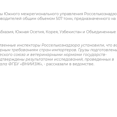
исты Южного межрегионального управления Россельхознадз
водителей общим объемом 507 тонн, предназначенного на
бхазия, Южная Осетия, Корея, Узбекистан и Объединенные
твенные инспекторы Россельхознадзора установили, что в
рным требованиям стран-импортеров. Грузы подготовлен
еского союза и ветеринарными нормами государств-
одтверждены результатами исследований, проведенных в
иала ФГБУ «ВНИИЗЖ»,
- рассказали в ведомстве.