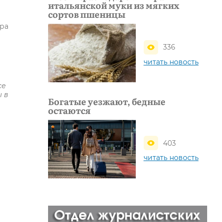
итальянской муки из мягких
сортов пшеницы
ора
336
читать новость
се
ы в
Богатые уезжают, бедные
остаются
403
читать новость