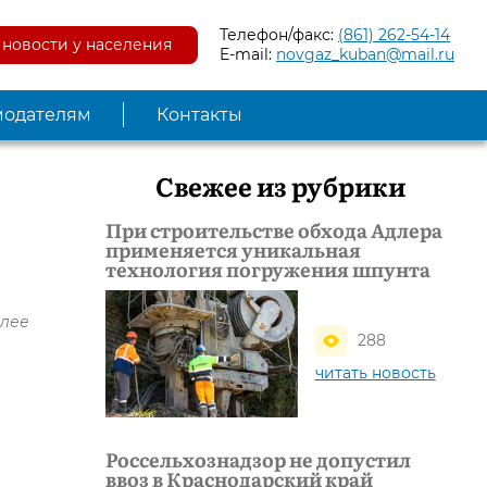
Телефон/факс:
(861) 262-54-14
новости у населения
E-mail:
novgaz_kuban@mail.ru
модателям
Контакты
Свежее из рубрики
При строительстве обхода Адлера
применяется уникальная
технология погружения шпунта
олее
288
читать новость
Россельхознадзор не допустил
ввоз в Краснодарский край