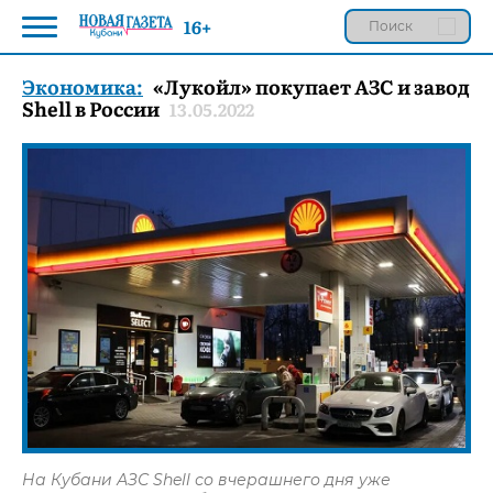
16+
Экономика:
«Лукойл» покупает АЗС и завод
Shell в России
13.05.2022
На Кубани АЗС Shell со вчерашнего дня уже