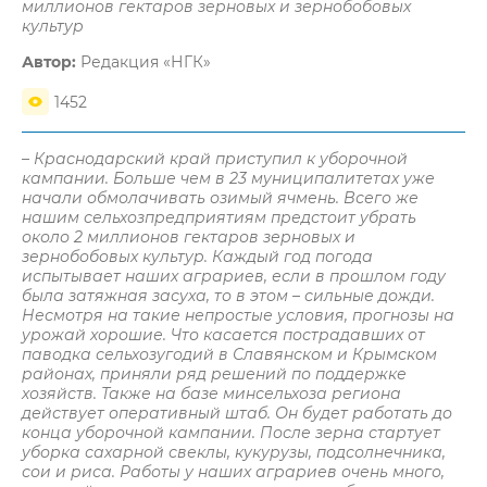
миллионов гектаров зерновых и зернобобовых
культур
Автор:
Редакция «НГК»
1452
– Краснодарский край приступил к уборочной
кампании. Больше чем в 23 муниципалитетах уже
начали обмолачивать озимый ячмень. Всего же
нашим сельхозпредприятиям предстоит убрать
около 2 миллионов гектаров зерновых и
зернобобовых культур. Каждый год погода
испытывает наших аграриев, если в прошлом году
была затяжная засуха, то в этом – сильные дожди.
Несмотря на такие непростые условия, прогнозы на
урожай хорошие. Что касается пострадавших от
паводка сельхозугодий в Славянском и Крымском
районах, приняли ряд решений по поддержке
хозяйств. Также на базе минсельхоза региона
действует оперативный штаб. Он будет работать до
конца уборочной кампании. После зерна стартует
уборка сахарной свеклы, кукурузы, подсолнечника,
сои и риса. Работы у наших аграриев очень много,