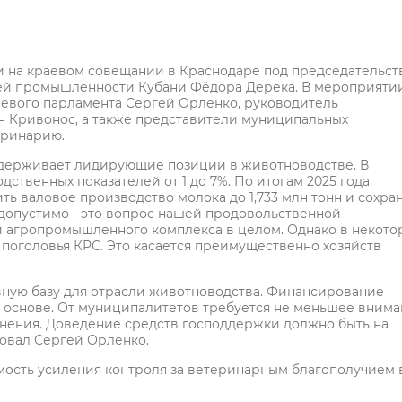
и на краевом совещании в Краснодаре под председательст
ющей промышленности Кубани Фёдора Дерека. В мероприяти
аевого парламента Сергей Орленко, руководитель
н Кривонос, а также представители муниципальных
еринарию.
 удерживает лидирующие позиции в животноводстве. В
ственных показателей от 1 до 7%. По итогам 2025 года
ь валовое производство молока до 1,733 млн тонн и сохра
едопустимо - это вопрос нашей продовольственной
и агропромышленного комплекса в целом. Однако в некото
поголовья КРС. Это касается преимущественно хозяйств
ную базу для отрасли животноводства. Финансирование
 основе. От муниципалитетов требуется не меньшее вним
нения. Доведение средств господдержки должно быть на
ровал Сергей Орленко.
мость усиления контроля за ветеринарным благополучием 