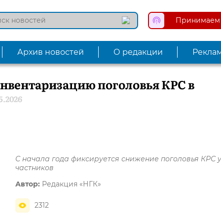
Принимаем 
Архив новостей
О редакции
Рекла
инвентаризацию поголовья КРС в
5.2026
С начала года фиксируется снижение поголовья КРС 
частников
Автор:
Редакция «НГК»
2312