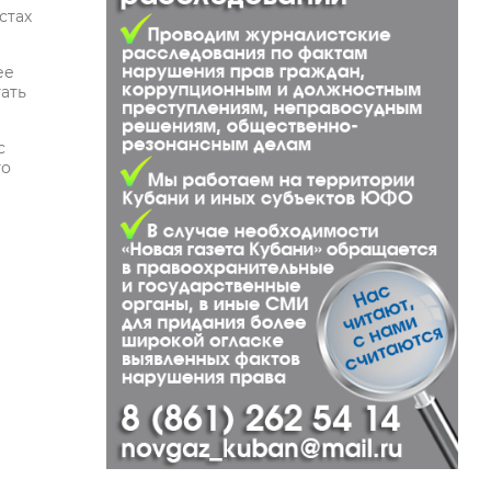
стах
ее
ать
с
го