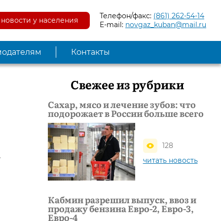
Телефон/факс:
(861) 262-54-14
новости у населения
E-mail:
novgaz_kuban@mail.ru
модателям
Контакты
Свежее из рубрики
Сахар, мясо и лечение зубов: что
подорожает в России больше всего
128
у
читать новость
Кабмин разрешил выпуск, ввоз и
продажу бензина Евро-2, Евро-3,
Евро-4