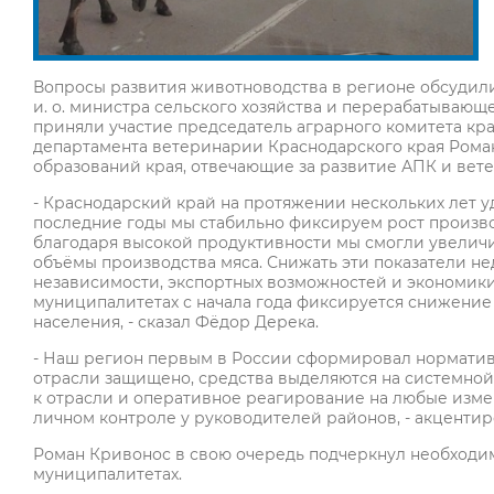
Вопросы развития животноводства в регионе обсудил
и. о. министра сельского хозяйства и перерабатыва
приняли участие председатель аграрного комитета кр
департамента ветеринарии Краснодарского края Рома
образований края, отвечающие за развитие АПК и вет
- Краснодарский край на протяжении нескольких лет
последние годы мы стабильно фиксируем рост производ
благодаря высокой продуктивности мы смогли увеличит
объёмы производства мяса. Снижать эти показатели н
независимости, экспортных возможностей и экономик
муниципалитетах с начала года фиксируется снижение 
населения, - сказал Фёдор Дерека.
- Наш регион первым в России сформировал норматив
отрасли защищено, средства выделяются на системной
к отрасли и оперативное реагирование на любые изме
личном контроле у руководителей районов, - акценти
Роман Кривонос в свою очередь подчеркнул необходи
муниципалитетах.