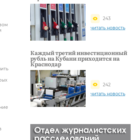
243
вом
читать новость
и
Каждый третий инвестиционный
рубль на Кубани приходится на
Краснодар
нить
рых
242
читать новость
ание
в