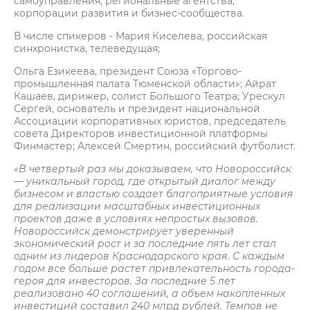
самоуправления, региональные агентства,
корпорации развития и бизнес-сообщества.
В числе спикеров - Мария Киселева, российская
синхронистка, телеведущая;
Ольга Езикеева, президент Союза «Торгово-
промышленная палата Тюменской области»; Айрат
Кашаев, дирижер, солист Большого Театра; Урескул
Сергей, основатель и президент национальной
Ассоциации корпоративных юристов, председатель
совета Директоров инвестиционной платформы
Финмастер; Алексей Смертин, российский футболист.
«В четвертый раз мы доказываем, что Новороссийск
— уникальный город, где открытый диалог между
бизнесом и властью создает благоприятные условия
для реализации масштабных инвестиционных
проектов даже в условиях непростых вызовов.
Новороссийск демонстрирует уверенный
экономический рост и за последние пять лет стал
одним из лидеров Краснодарского края. С каждым
годом все больше растет привлекательность города-
героя для инвесторов. За последние 5 лет
реализовано 40 соглашений, а объем накопленных
инвестиций составил 240 млрд рублей. Темпов не