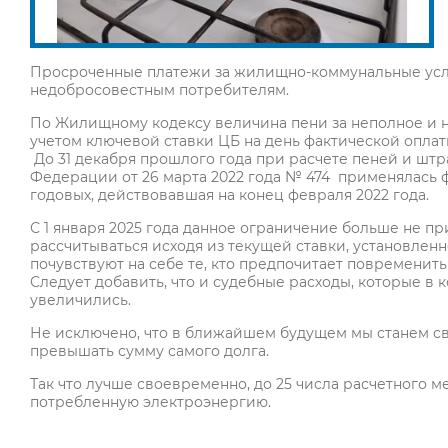
Просроченные платежи за жилищно-коммунальные услуг
недобросовестным потребителям.
По Жилищному кодексу величина пени за неполное и 
учетом ключевой ставки ЦБ на день фактической оплат
До 31 декабря прошлого года при расчете пеней и шт
Федерации от 26 марта 2022 года № 474 применялась 
годовых, действовавшая на конец февраля 2022 года.
С 1 января 2025 года данное ограничение больше не пр
рассчитываться исходя из текущей ставки, установлен
почувствуют на себе те, кто предпочитает повременит
Следует добавить, что и судебные расходы, которые в 
увеличились.
Не исключено, что в ближайшем будущем мы станем сви
превышать сумму самого долга.
Так что лучше своевременно, до 25 числа расчетного м
потребленную электроэнергию.