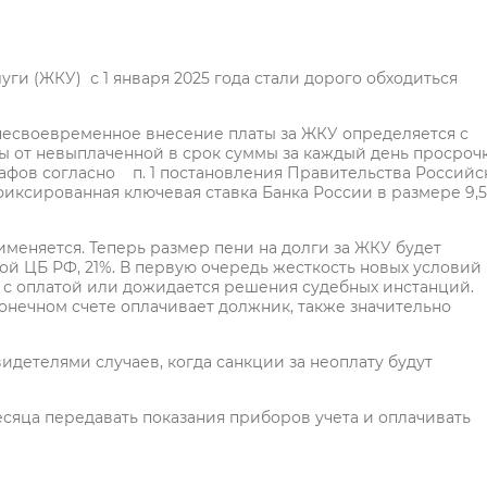
и (ЖКУ) с 1 января 2025 года стали дорого обходиться
несвоевременное внесение платы за ЖКУ определяется с
ы от невыплаченной в срок суммы за каждый день просрочк
рафов согласно п. 1 постановления Правительства Российс
фиксированная ключевая ставка Банка России в размере 9,
именяется. Теперь размер пени на долги за ЖКУ будет
ной ЦБ РФ, 21%. В первую очередь жесткость новых условий
ь с оплатой или дожидается решения судебных инстанций.
конечном счете оплачивает должник, также значительно
детелями случаев, когда санкции за неоплату будут
есяца передавать показания приборов учета и оплачивать