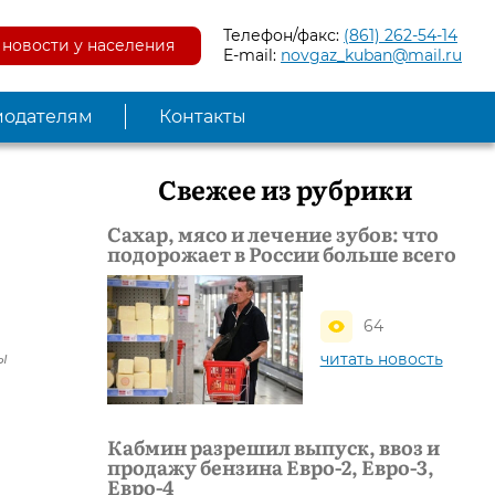
Телефон/факс:
(861) 262-54-14
новости у населения
E-mail:
novgaz_kuban@mail.ru
модателям
Контакты
Свежее из рубрики
Сахар, мясо и лечение зубов: что
подорожает в России больше всего
64
ы
читать новость
Кабмин разрешил выпуск, ввоз и
продажу бензина Евро-2, Евро-3,
Евро-4