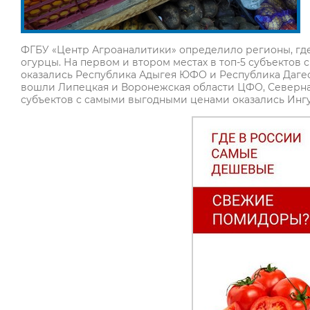
ФГБУ «Центр Агроаналитики» определило регионы, гд
огурцы. На первом и втором местах в топ-5 субъекто
оказались Республика Адыгея ЮФО и Республика Дагес
вошли Липецкая и Воронежская области ЦФО, Северная
субъектов с самыми выгодными ценами оказались Ингу