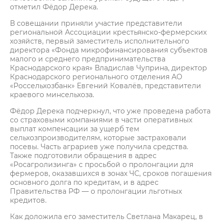
отметил Фёдор Дерека.
В совещании приняли участие представители
региональной Ассоциации крестьянско-фермерских
хозяйств, первый заместитель исполнительного
директора «Фонда микрофинансирования субъектов
малого и среднего предпринимательства
Краснодарского края» Владислав Чуприна, директор
Краснодарского регионального отделения АО
«Россельхозбанк» Евгений Ковалёв, представители
краевого минсельхоза.
Фёдор Дерека подчеркнул, что уже проведена работа
со страховыми компаниями в части оперативных
выплат компенсации за ущерб тем
сельхозпроизводителям, которые застраховали
посевы. Часть аграриев уже получила средства.
Также подготовили обращения в адрес
«Росагролизинга» с просьбой о пролонгации для
фермеров, оказавшихся в зонах ЧС, сроков погашения
основного долга по кредитам, и в адрес
Правительства РФ — о пролонгации льготных
кредитов.
Как доложила его заместитель Светлана Макарец, в