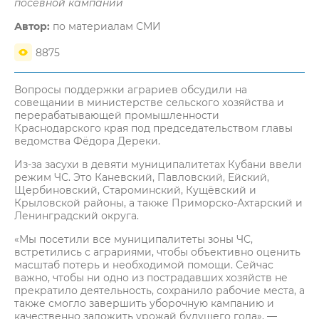
посевной кампании
Автор:
по материалам СМИ
8875
Вопросы поддержки аграриев обсудили на
совещании в министерстве сельского хозяйства и
перерабатывающей промышленности
Краснодарского края под председательством главы
ведомства Фёдора Дереки.
Из-за засухи в девяти муниципалитетах Кубани ввели
режим ЧС. Это Каневский, Павловский, Ейский,
Щербиновский, Староминский, Кущёвский и
Крыловской районы, а также Приморско-Ахтарский и
Ленинградский округа.
«Мы посетили все муниципалитеты зоны ЧС,
встретились с аграриями, чтобы объективно оценить
масштаб потерь и необходимой помощи. Сейчас
важно, чтобы ни одно из пострадавших хозяйств не
прекратило деятельность, сохранило рабочие места, а
также смогло завершить уборочную кампанию и
качественно заложить урожай будущего года», —